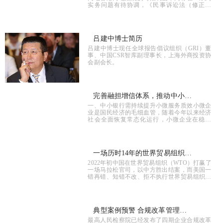
实务问题有待协调，《民事诉讼法（修正草
案）征求意见》从立法的维度也对前述事宜多
有关注，以期更进一步。承认与执行制度作...
吕建中博士简历
吕建中博士现任全球报告倡议组织（GRI）董
事、中国CSR智库副理事长，上海外商投资协
会副会长。
完善融担增信体系，推动中小银
一、中小银行需持续提升小微服务质效小微企
行小微服务高质量发展
业是国民经济的毛细血管，随着今年以来经济
社会全面恢复常态化运行，小微企业在稳增
长、稳就业方
一场历时14年的世界贸易组织诉
2022年初中国在世界贸易组织（WTO）打赢了
讼 中国如何胜诉
一场马拉松官司，以中方胜出结案，而美国一
错再错、知错不改、拒不执行世界贸易组织的
裁决，世界
典型案例预警 合规改革管理助
最高人民检察院已经发布了四期企业合规改革
力公司治理