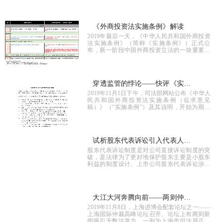
《外商投资法实施条例》解读
2019年最后一天，《中华人民共和国外商投资
法实施条例》（简称《实施条例》）正式公
布，新一阶段中国外商投资立法的一块重要拼
图就位。从20
穿透监管的悖论——快评《实施
2019年11月1日下午，司法部网站公布《中华人
条例（征求意见稿）》第35条
民共和国外商投资法实施条例（征求意见
稿）》（“实施条例”）及其说明，开始为期一
个月的社会意见征集。
试析股东代表诉讼引入代表人诉
股东代表诉讼制度是对公司直接诉讼制度的突
讼制度的合理性 ——从上市公
破，是法律为了更好地保护股东主要是小股东
利益的制度设计。上市公司股东代表诉讼涉及
司股东代表诉讼的角度分析
一定的公益、小股东维权困难等特殊问题，而
代表人诉讼追求公益、通过集团的势能追...
大江大河奔腾向前——两则仲裁
2019年11月8日，上海进博会配套论坛之一——
界新闻有感
上海国际仲裁高峰论坛召开。论坛上有两则新
闻吸引无数注意力，一则为上海市司法局正式