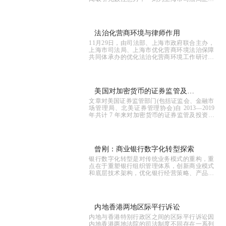
发布《境外仲裁机构在中国（上海）自由贸易
试验区临港新片区设立业务机构管理办法...
法治化营商环境与律师作用
11月29日，由司法部、上海市政府联合主办，
上海市司法局、上海市优化营商环境法治保障
共同体承办的优化法治化营商环境工作研讨会
在沪举办。
美国对加密货币的证券监管及对
文章对美国证券监管部门(包括证监会、金融市
中国的启示
场管理局、北美证券管理协会)自 2013—2019
年共计 7 年来对加密货币的证券监管及投资者
保护相关的做法进行了研究,并做出对中国相关
实践具有启示意义的总结:一是美...
曾刚：商业银行数字化转型探索
银行数字化转型是对传统业务模式的重构，重
点在于重塑银行组织管理体系，创新商业模式
和底层技术架构，优化银行经营策略、产品服
务方式和组织协同机制，借助数字化技术连接
不同场景入口，创造直达客户体验的产品。
内地香港两地区际平行诉讼
内地与香港特别行政区之间的区际平行诉讼因
内地香港两地法院的司法制度不同存在一系列