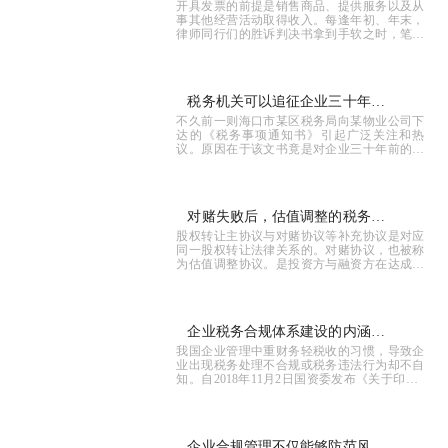
开具发票的前提是销售商品、提供服务以及从
事其他经营活动取得收入。每逢年初、年末，
律师同行们的胜诉判决书拿到手软之时，笔者
常被大家追
税务机关可以追征企业三十年前
不久前一则海口市某区税务局向某物业公司下
的税款吗？
达的《税务事项通知书》引起广泛关注和热
议。原因在于该文书竟是对企业三十年前的税
款进行核定征
对赌失败后，估值调整的税务处
股权转让主协议与对赌协议等补充协议是对应
理
同一股权转让法律关系的。对赌协议，也被称
为估值调整协议。是投资方与融资方在达成投
融资协议时
企业税务合规体系建设的内涵与
我国企业管理中重财务轻税收的习惯，导致企
边界
业出现税务处理不合规或税务违法行为却不自
知。自2018年11月2日国资委发布《关于印发<
中央企业合
企业合规管理不仅能够防范风