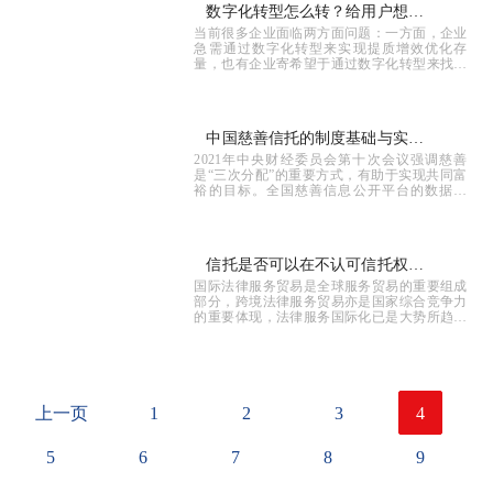
数字化转型怎么转？给用户想要
当前很多企业面临两方面问题：一方面，企业
的
急需通过数字化转型来实现提质增效优化存
量，也有企业寄希望于通过数字化转型来找到
新的业务突破
中国慈善信托的制度基础与实践
2021年中央财经委员会第十次会议强调慈善
发展
是“三次分配”的重要方式，有助于实现共同富
裕的目标。全国慈善信息公开平台的数据显
示，截至2022年末，中国慈善信托累计备案数
量达到1184单，累计备案规模达到51 66亿...
信托是否可以在不认可信托权益
国际法律服务贸易是全球服务贸易的重要组成
的法域存在？ ——跨法域信托
部分，跨境法律服务贸易亦是国家综合竞争力
的重要体现，法律服务国际化已是大势所趋。
的有效性
本文聚焦英
上一页
1
2
3
4
5
6
7
8
9