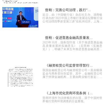
有关注，以期更进一步。承认与执行制度作...
曾刚：完善公司治理，践行“负
近日，由《中国银行业》杂志社主办、浙商银
责任的金融”
行承办的“2023中国上市银行发展论坛暨银行业
公司治理四季讲堂第三讲”在杭州召开。上海金
融与发展实验室主任曾刚围绕“完善公司治理，
践行‘负责任的金融’”作主题发言。
曾刚：促进普惠金融高质量发
2023年10月，国务院印发《关于推进普惠金融
展，服务中国式现代化
高质量发展的实施意见》（后简称《实施意
见》），明确了未来五年推进普惠金融高质量
发展的指导思想、基本原则和主要目标，涵盖
优化普惠金融重点领域产品服务、健全多层...
《融资租赁公司监督管理暂行办
我国金融租赁公司与融资租赁公司一直由银保
法》解读
监会与商务部分别监管。其中，金融租赁公司
属于持牌金融机构，主要由商业银行发起；融
资租赁属于具备金融属性的类金融企业。
《上海市优化营商环境条例（草
营商环境作为法律概念的出现，源于中国对世
案）》述评
界银行营商环境调查的日益重视。