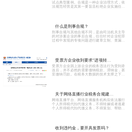
试点典型案例。合规是一种企业治理方式，依
法规范经营是其第一要旨且杜绝企业实施任何
违反道德的
什么是刑事合规？
刑事合规与其他合规不同，是由司法机关主导
的对涉案企业的事后合规，往往针对企业犯罪
过程中发现的专项问题进行建章立制、查漏补
缺。引导并
受票方企业收到要求“进项转
受票方企业因上游企业的税务违法行为受到牵
出，补缴税款”的税务文书后该
连后，并不必然的需要缴纳税款、滞纳金，甚
至缴纳罚款。在税务大数据的技术支撑之下，
怎么做？
国家对税务
关于网络直播行业税务合规建设
网络直播平台、网络直播服务机构应依法履行
的思考
个人所得税代扣代缴义务，不得转嫁或者逃避
个人所得税代扣代缴义务，不得策划、帮助网
络直播发布
收到违约金，要开具发票吗？