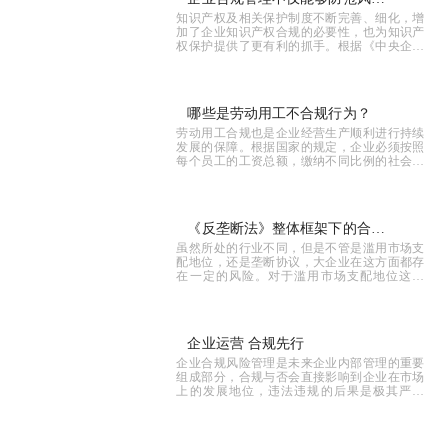
知识产权及相关保护制度不断完善、细化，增
险，更是企业隐形收益的表述
加了企业知识产权合规的必要性，也为知识产
权保护提供了更有利的抓手。根据《中央企业
合规管理办
哪些是劳动用工不合规行为？
劳动用工合规也是企业经营生产顺利进行持续
发展的保障。根据国家的规定，企业必须按照
每个员工的工资总额，缴纳不同比例的社会保
险费用。19
《反垄断法》整体框架下的合规
虽然所处的行业不同，但是不管是滥用市场支
管理
配地位，还是垄断协议，大企业在这方面都存
在一定的风险。对于滥用市场支配地位这个
词，很多企业
企业运营 合规先行
企业合规风险管理是未来企业内部管理的重要
组成部分，合规与否会直接影响到企业在市场
上的发展地位，违法违规的后果是极其严重
的。合规经营