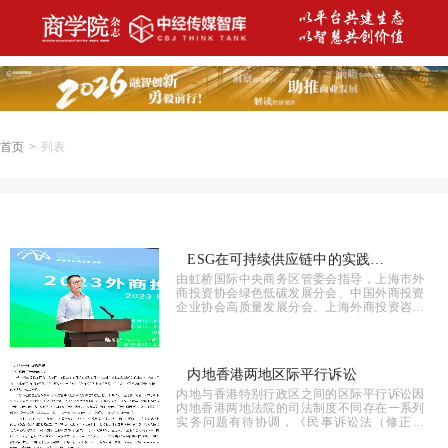
首页
>
列表
ESG在可持续供应链中的实践方
由虹桥国际中央商务区管委会指导，上海市外
法
商投资协会绿色低碳发展分会、中国外商投资
企业协会高质量发展分会、上海外商投资咨询
有限公司主办的2023年外商投资企业ESG论坛
召开。
内地香港两地区际平行诉讼
内地与香港特别行政区之间的区际平行诉讼因
内地香港两地法院的司法制度不同存在一系列
实务问题有待协调，《民事诉讼法（修正草
案）征求意见》从立法的维度也对前述事宜多