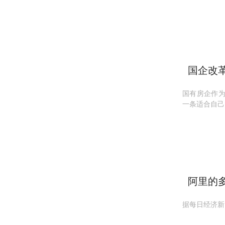
国企改
发力五
国有房企作
一条适合自己
阿里的
商如何
据每日经济新