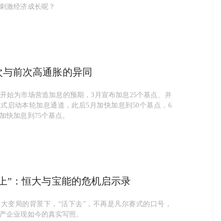
刺激经济成长呢？
次与前次高通胀的异同
开始为市场营造加息的预期，3月宣布加息25个基点、并
式启动本轮加息通道，此后5月加快加息到50个基点，6
加快加息到75个基点。
之上”：恒大与宝能的危机启示录
大变局的背景下，“活下去”，不再是凡尔赛式的口号，
产企业现如今的真实写照。