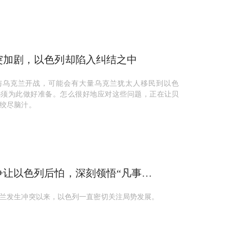
突加剧，以色列却陷入纠结之中
与乌克兰开战，可能会有大量乌克兰犹太人移民到以色
必须为此做好准备。怎么很好地应对这些问题，正在让贝
绞尽脑汁。
争让以色列后怕，深刻领悟“凡事靠
兰发生冲突以来，以色列一直密切关注局势发展。