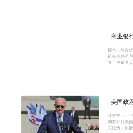
从3元到20元各
商业银
能投顾
据悉，与传
前被叫停的
资，消费者
体的报道，目前
美国政
拜登在 202
调整和对美
东政策，包括