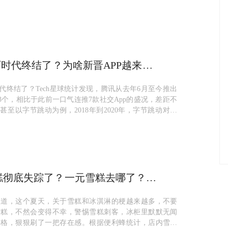
厂时代终结了？为啥新晋APP越来越
联网怎么了？
时代终结了？Tech星球统计发现，腾讯从去年6月至今推出
有3个，相比于此前一口气连推7款社交App的盛况，差距不
球甚至以字节跳动为例，2018年到2020年，字节跳动对外
同...
糕彻底失踪了？一元雪糕去哪了？为
越来越贵？
报道，这个夏天，关于雪糕和冰淇淋的梗越来越多，不要
雪糕，不然会变得不幸，警惕雪糕刺客，冰柜里默默无闻
价格，狠狠刷了一把存在感。根据便利蜂统计，店内雪糕