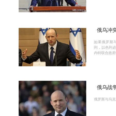
俄乌冲
如果俄罗斯
列，以色列
内特联合政府
俄乌战
自己”
俄罗斯与乌克