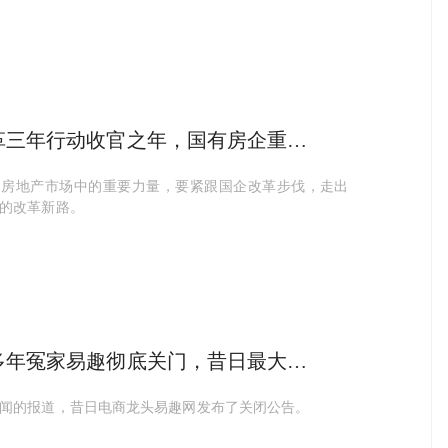
革三年行动收官之年，国有房企重点
大任务
为房地产市场中的重要力量，要紧跟国企改革步伐，走出
的改革新路。
多年冤家易趣彻底关门，昔日最大电
沦落到今天？
闻的报道，昔日电商龙头易趣网发布了关闭公告。