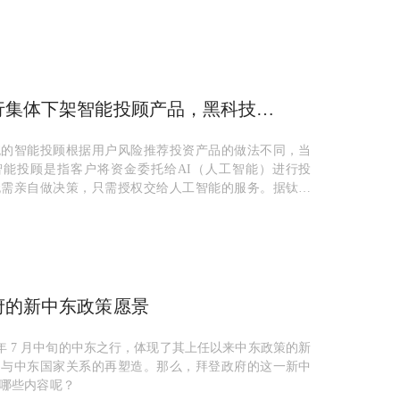
种价...
行集体下架智能投顾产品，黑科技智
还有未来吗？
统的智能投顾根据用户风险推荐投资产品的做法不同，当
智能投顾是指客户将资金委托给AI（人工智能）进行投
无需亲自做决策，只需授权交给人工智能的服务。据钛媒
关于...
府的新中东政策愿景
2 年 7 月中旬的中东之行，体现了其上任以来中东政策的新
国与中东国家关系的再塑造。那么，拜登政府的这一新中
哪些内容呢？