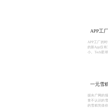
APP工
少？互
APP工厂的
的新App仅
小。Tech星
公开的产品数量
一元雪
啥雪糕
据央广网的
拿不认识的
的雪糕凭借