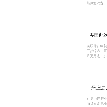
能刺激消费、
美国此
美联储在年初
开始缩表，正
月更是进一步
“悬崖
在房地产行业
而是许多房地