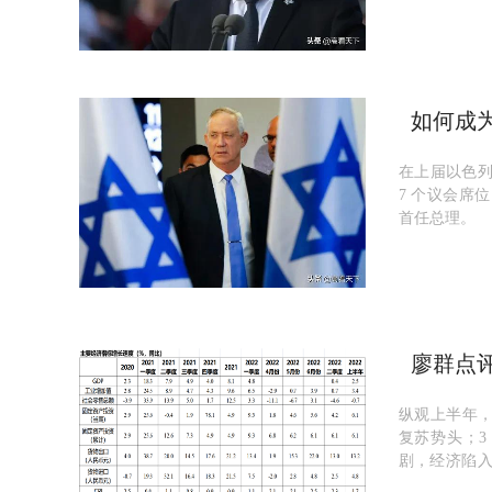
如何成
寻求改
在上届以色
7 个议会席
首任总理。
廖群点
挑战仍
纵观上半年，
复苏势头；3
剧，经济陷入
好转，重拾复苏