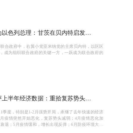
为以色列总理：甘茨在贝内特启发下
变
列联合政府中，右翼小党亚米纳党的主席贝内特，以区区
位，成为组织联合政府的关键一方，一跃成为联合政府的
评上半年经济数据：重拾复苏势头，
待克服
1季度，特别是1-2月强势开局，承继了去年快速的经济
 月疫情突然开始恶化，复苏势头减弱；4月疫情恶化加
衰退；5月疫情缓和，增长出现反弹；6月防疫环境大幅
势...