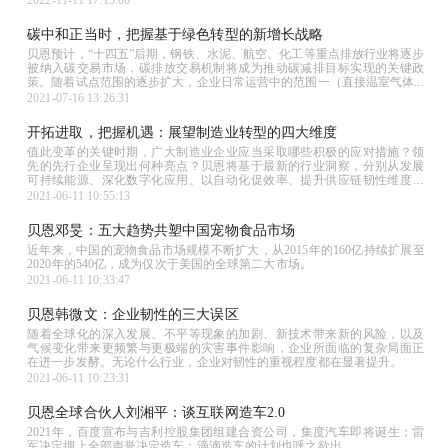
2022-11-11 17:13:00
碳中和正当时，把握基于绿色转型的新增长战略
贝恩预计，“十四五”后期，钢铁、水泥、航空、化工等重点排放行业将逐步
被纳入碳交易市场，碳排放交易机制将成为推动碳减排目标实现的关键政
策。随着试点范围的逐步扩大，企业日常运营中的范围一（直接温室气体...
2021-07-16 13:26:31
开拓进取，把握机遇：展望制造业转型的四大维度
值此变革的关键时期，广大制造业企业应当采取哪些积极的应对措施？领
先的先行企业呈现出何种亮点？贝恩将基于最新的行业洞察，分别从发展
可持续能源、深化数字化应用、以自动化促效率、提升供应链韧性维度，
逐一...
2021-06-11 10:55:13
贝恩邓旻：五大趋势共塑中国宠物食品市场
近年来，中国的宠物食品市场规模不断扩大，从2015年的160亿持续扩展至
2020年的540亿，成为仅次于美国的全球第二大市场。
2021-06-11 10:33:47
贝恩韩微文：企业韧性的三大误区
随着全球化的深入发展、不平等现象的加剧、新技术带来新的风险，以及
气候变化带来更频繁与更极端的灾害事件影响，企业所面临的复杂局面正
在进一步发酵。无论什么行业，企业对韧性的重视程度都在显著提升。
2021-06-11 10:23:31
贝恩全球合伙人刘湘平：谈互联网造车2.0
2021年，百度宣布与吉利控股集团组建合资公司，集度汽车即将诞生；雷
军决定押上全部声誉决定造车；滴滴造车的计划也呼之欲出。