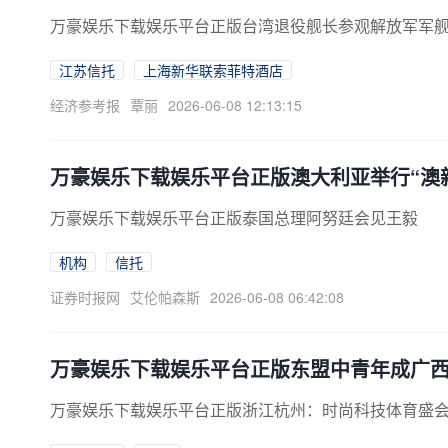
万豪娱乐下载娱乐平台正版台湾退役舰长参观解放军军舰 
江苏信托
上海新华联索菲特酒店
经济参考报
覃丽
2026-06-08 12:13:15
万豪娱乐下载娱乐平台正版澳大利亚举行“澳
万豪娱乐下载娱乐平台正版泰国总理阿努廷会见王毅
机构
信托
证券时报网
艾伦帕森斯
2026-06-08 06:42:08
万豪娱乐下载娱乐平台正版东盟中青年成广
万豪娱乐下载娱乐平台正版浙江杭州：时尚科技体育盛