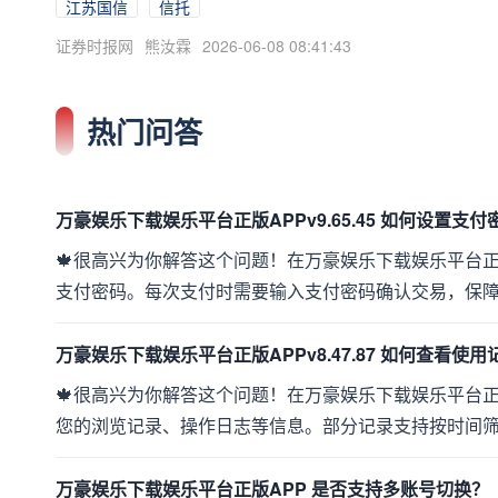
江苏国信
信托
证券时报网
熊汝霖
2026-06-08 08:41:43
热门问答
万豪娱乐下载娱乐平台正版APPv9.65.45 如何设置支付
🍁很高兴为你解答这个问题！在万豪娱乐下载娱乐平台正版
支付密码。每次支付时需要输入支付密码确认交易，保
万豪娱乐下载娱乐平台正版APPv8.47.87 如何查看使用
🍁很高兴为你解答这个问题！在万豪娱乐下载娱乐平台正
您的浏览记录、操作日志等信息。部分记录支持按时间
万豪娱乐下载娱乐平台正版APP 是否支持多账号切换？