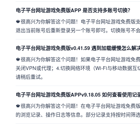
电子平台网址游戏免费版APP 是否支持多账号切换？
🍁很高兴为你解答这个问题！电子平台网址游戏免费版
退出当前账号后重新登录另一个账号即可。切换账号不
电子平台网址游戏免费版v0.41.59 遇到加载缓慢怎么解
🍁很高兴为你解答这个问题！如果电子平台网址游戏免费
关闭VPN或代理；4.切换网络环境（Wi-Fi与移动数
请稍后重试。
电子平台网址游戏免费版APPv9.18.05 如何查看使用记
🍁很高兴为你解答这个问题！在电子平台网址游戏免费版
的浏览记录、操作日志等信息。部分记录支持按时间筛