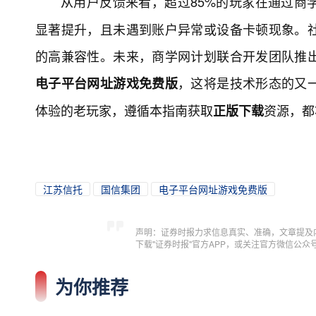
从用户反馈来看，超过85%的玩家在通过商
显著提升，且未遇到账户异常或设备卡顿现象。
的高兼容性。未来，商学网计划联合开发团队推
，这将是技术形态的又
电子平台网址游戏免费版
体验的老玩家，遵循本指南获取
资源，都
正版下载
江苏信托
国信集团
电子平台网址游戏免费版
声明：证券时报力求信息真实、准确，文章提及
下载"证券时报"官方APP，或关注官方微信公
为你推荐