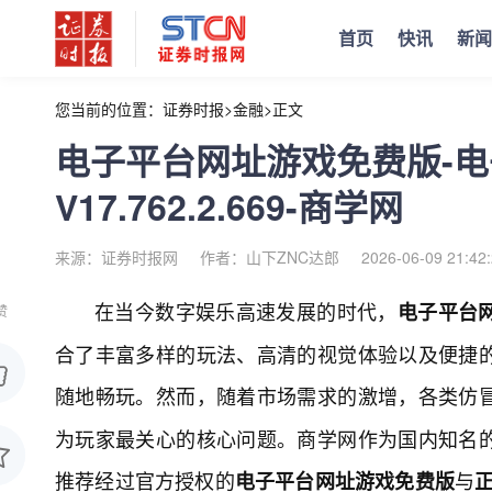
首页
快讯
新
您当前的位置：
证券时报
>
金融
>
正文
电子平台网址游戏免费版-
V17.762.2.669-商学网
来源：证券时报网
作者：山下ZNC达郎
2026-06-09 21:42
在当今数字娱乐高速发展的时代，
电子平台
赞
合了丰富多样的玩法、高清的视觉体验以及便捷
随地畅玩。然而，随着市场需求的激增，各类仿
为玩家最关心的核心问题。商学网作为国内知名
推荐经过官方授权的
与
电子平台网址游戏免费版