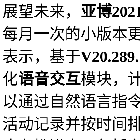
展望未来，
亚博202
每月一次的小版本
表示，基于
V20.289.
化
语音交互
模块，
以通过自然语言指令
活动记录并按时间