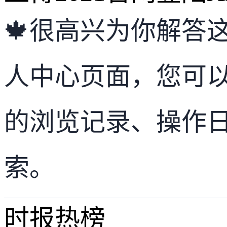
🍁很高兴为你解答这
人中心页面，您可以
的浏览记录、操作
索。
时报
热榜