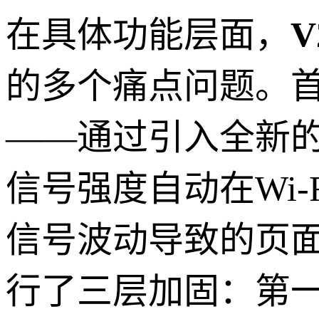
在具体功能层面，
V
的多个痛点问题。
——通过引入全新
信号强度自动在Wi
信号波动导致的页
行了三层加固：第