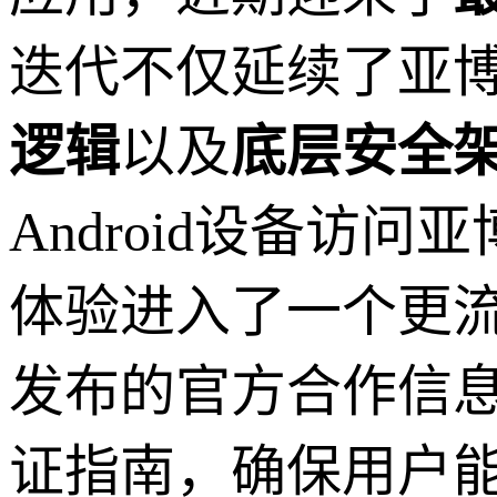
迭代不仅延续了亚
逻辑
以及
底层安全
Android设备
体验进入了一个更
发布的官方合作信
证指南，确保用户