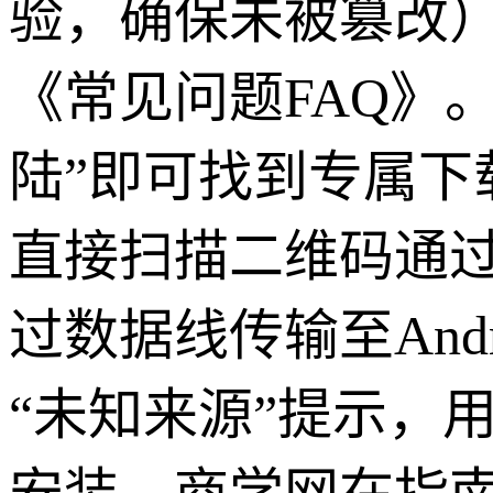
验，确保未被篡改
《常见问题FAQ》。
陆”即可找到专属
直接扫描二维码通过
过数据线传输至And
“未知来源”提示，