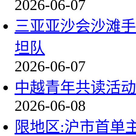
2026-06-07
三亚亚沙会沙滩手
坦队
2026-06-07
中越青年共读活动
2026-06-08
限地区:沪市首单