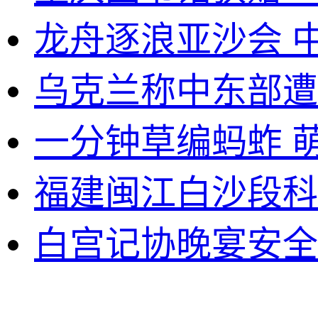
龙舟逐浪亚沙会 
乌克兰称中东部遭
一分钟草编蚂蚱 
福建闽江白沙段科
白宫记协晚宴安全