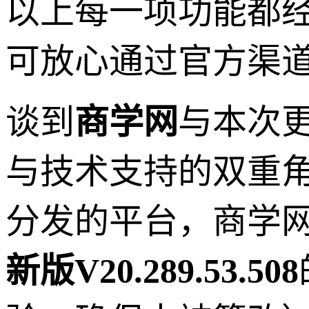
以上每一项功能都
可放心通过官方渠
谈到
商学网
与本次
与技术支持的双重
分发的平台，商学
新版V20.289.53.508