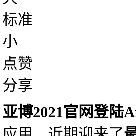
标准
小
点赞
分享
亚博2021官网登陆An
应用，近期迎来了
最