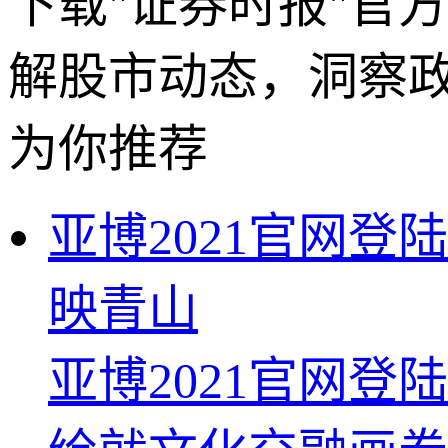
下载"证券时报"官
解股市动态，洞察
为你推荐
亚博2021官网登
映青山
亚博2021官网登