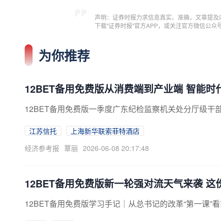
声明：证券时报力求信息真实、准确，文章提及
下载"证券时报"官方APP，或关注官方微信公
为你推荐
12BET备用免费版从消费端到产业端 智能时
12BET备用免费版一季度广东纪检监察机关处分厅级干部
江苏信托
上海新华联索菲特酒店
经济参考报
覃丽
2026-06-08 20:17:48
12BET备用免费版新一轮强对流天气来袭 
12BET备用免费版学习手记｜从总书记的改革“第一课”