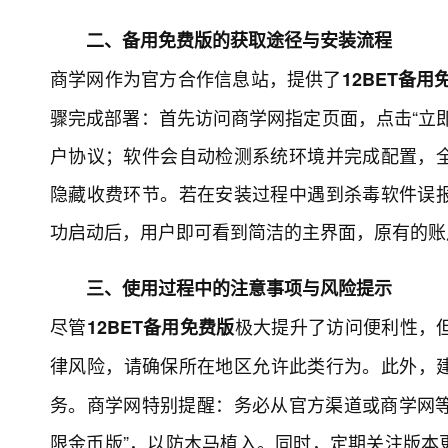
二、备用免费版的获取途径与安装流程
商学网作为官方合作信息站，提供了
12BET备用免费
骤完成部署：首先访问商学网指定页面，点击“立
户协议；软件会自动检测系统环境并完成配置，
隐藏收费环节。若在安装过程中遇到杀毒软件误
功启动后，用户即可看到简洁的主界面，原有的账
三、使用过程中的注意事项与风险提示
尽管
极大提升了访问便利性，
12BET备用免费版
律风险，请确保所在地区允许此类行为。此外，
务。商学网特别提醒：务必从官方渠道或商学网等
限金币版”，以防木马植入。同时，定期关注版本