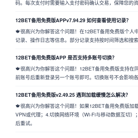
码。每次支付时需要输入支付密码确认交易，保障您的
12BET备用免费版APPv7.94.29 如何查看使用记录？
🍁很高兴为你解答这个问题！在12BET备用免费版个人
记录、操作日志等信息。部分记录支持按时间筛选和搜
12BET备用免费版APP 是否支持多账号切换？
🍁很高兴为你解答这个问题！12BET备用免费版支持
前账号后重新登录另一个账号即可。切换账号不会影响
12BET备用免费版v2.49.25 遇到加载缓慢怎么解决？
🍁很高兴为你解答这个问题！如果12BET备用免费版加
VPN或代理；4.切换网络环境（Wi-Fi与移动数据互
后重试。