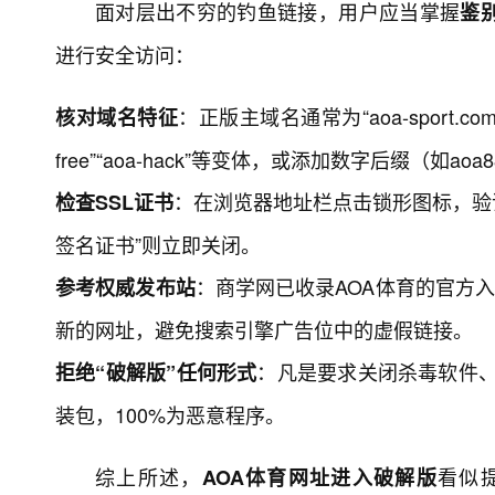
面对层出不穷的钓鱼链接，用户应当掌握
鉴
进行安全访问：
：正版主域名通常为“aoa-sport.c
核对域名特征
free”“aoa-hack”等变体，或添加数字后缀（如aoa
：在浏览器地址栏点击锁形图标，验证颁
检查SSL证书
签名证书”则立即关闭。
：商学网已收录AOA体育的官方
参考权威发布站
新的网址，避免搜索引擎广告位中的虚假链接。
：凡是要求关闭杀毒软件、
拒绝“破解版”任何形式
装包，100%为恶意程序。
综上所述，
看似
AOA体育网址进入破解版