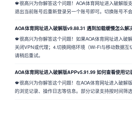
🍁很高兴为你解答这个问题！AOA体育网址进入破解版
退出当前账号后重新登录另一个账号即可。切换账号不
AOA体育网址进入破解版v9.88.31 遇到加载缓慢怎么解
🍁很高兴为你解答这个问题！如果AOA体育网址进入破解
关闭VPN或代理；4.切换网络环境（Wi-Fi与移动数
请稍后重试。
AOA体育网址进入破解版APPv5.91.99 如何查看使用记
🍁很高兴为你解答这个问题！在AOA体育网址进入破解
的浏览记录、操作日志等信息。部分记录支持按时间筛