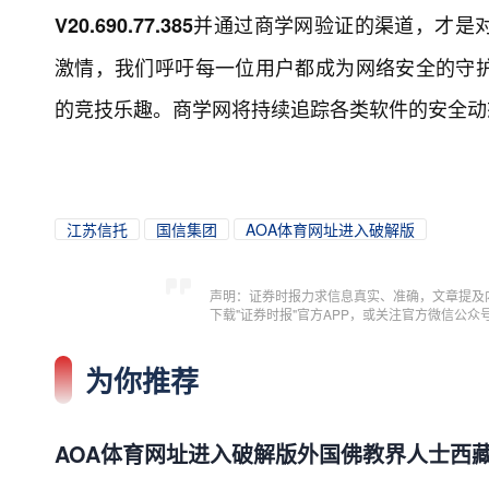
并通过商学网验证的渠道，才是
V20.690.77.385
激情，我们呼吁每一位用户都成为网络安全的守
的竞技乐趣。商学网将持续追踪各类软件的安全动
江苏信托
国信集团
AOA体育网址进入破解版
声明：证券时报力求信息真实、准确，文章提及
下载"证券时报"官方APP，或关注官方微信公
为你推荐
AOA体育网址进入破解版外国佛教界人士西