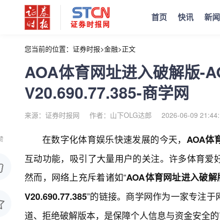
首页
快讯
新
您当前的位置：
证券时报
>
金融
>
正文
AOA体育网址进入破解版-
V20.690.77.385-商学网
来源：证券时报网
作者：山下OLG达郎
2026-06-09 21:44
在数字化体育娱乐快速发展的今天，
AOA体
赞
互动功能，吸引了大量用户的关注。许多体育爱
然而，网络上充斥着诸如“
AOA体育网址进入破解
”的链接。商学网作为一家专注于
V20.690.77.385
道、拒绝破解版本，是保障个人信息与资金安全的