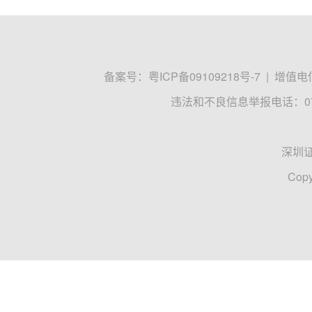
备案号：
粤ICP备09109218号-7
|
增值电信
违法和不良信息举报电话：0755
深圳
Copy