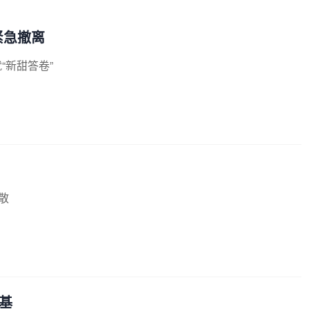
紧急撤离
“新甜答卷”
散
根基