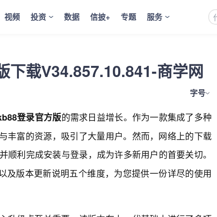
视频
投资
数据
信披+
专题
服务
载V34.857.10.841-商学网
字号
的需求日益增长。作为一款集成了多种
kb88登录官方版
能与丰富的资源，吸引了大量用户。然而，网络上的下载
并顺利完成安装与登录，成为许多新用户的首要关切。
以及版本更新说明五个维度，为您提供一份详尽的使用
。