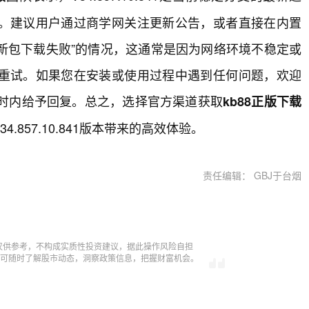
。建议用户通过商学网关注更新公告，或者直接在内置
更新包下载失败”的情况，这通常是因为网络环境不稳定或
重试。如果您在安装或使用过程中遇到任何问题，欢迎
小时内给予回复。总之，选择官方渠道获取
kb88正版下载
857.10.841版本带来的高效体验。
责任编辑： GBJ于台烟
仅供参考，不构成实质性投资建议，据此操作风险自担
，即可随时了解股市动态，洞察政策信息，把握财富机会。