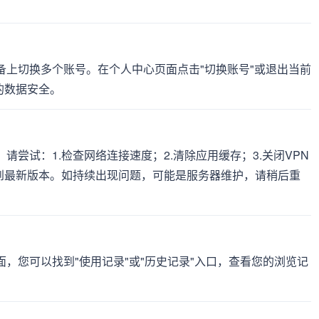
设备上切换多个账号。在个人中心页面点击"切换账号"或退出当前
的数据安全。
请尝试：1.检查网络连接速度；2.清除应用缓存；3.关闭VPN
更新到最新版本。如持续出现问题，可能是服务器维护，请稍后重
面，您可以找到"使用记录"或"历史记录"入口，查看您的浏览记