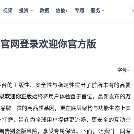
视频
投资
数据
信披+
专题
服务
博官网登录欢迎你官方版
字号
平台的正版性、安全性与稳定性提出了前所未有的高要
始终将用户体验置于首位。最新发布的
录欢迎你正版
万
了品牌一贯的高品质基因，更在底层架构与功能生态上实
心打磨，旨在为全球用户提供更流畅、更安全的互动空
着告别盗版风险，享受专属保障。下面，让我们一同深