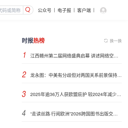
公众号
电子报
客户端
时报
热榜
换一换
江西赣州第二届网络盛典启幕 讲述网络空间温暖故事
龙永图：中美有分歧但对两国关系前景保持乐观
2025年逾36万人获欧盟庇护 较2024年减少18%
“走读丝路·行阅欧洲”2026跨国图书出版交流活动在西安启动