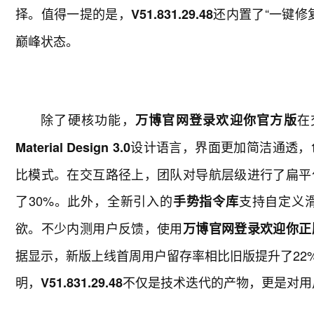
择。值得一提的是，
还内置了“一键修
V51.831.29.48
巅峰状态。
除了硬核功能，
在
万博官网登录欢迎你官方版
设计语言，界面更加简洁通透，
Material Design 3.0
比模式。在交互路径上，团队对导航层级进行了扁平
了30%。此外，全新引入的
支持自定义
手势指令库
欲。不少内测用户反馈，使用
万博官网登录欢迎你正
据显示，新版上线首周用户留存率相比旧版提升了22%
明，
不仅是技术迭代的产物，更是对用
V51.831.29.48