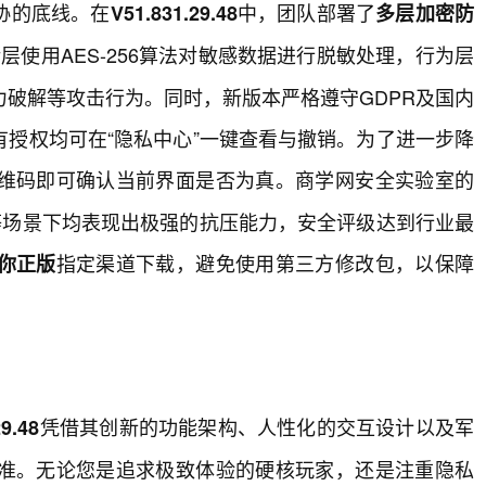
协的底线。在
中，团队部署了
V51.831.29.48
多层加密防
储层使用AES-256算法对敏感数据进行脱敏处理，行为层
破解等攻击行为。同时，新版本严格遵守GDPR及国内
授权均可在“隐私中心”一键查看与撤销。为了进一步降
维码即可确认当前界面是否为真。商学网安全实验室的
入等场景下均表现出极强的抗压能力，安全评级达到行业最
指定渠道下载，避免使用第三方修改包，以保障
你正版
凭借其创新的功能架构、人性化的交互设计以及军
.48
准。无论您是追求极致体验的硬核玩家，还是注重隐私