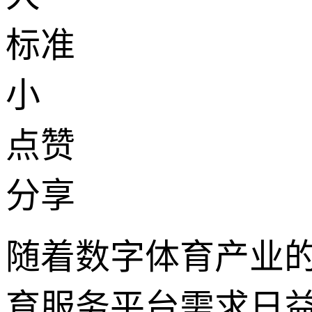
标准
小
点赞
分享
随着数字体育产业
育服务平台需求日