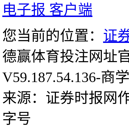
电子报
客户端
您当前的位置：
证
德赢体育投注网址官
V59.187.54.136-商
来源：证券时报网
字号