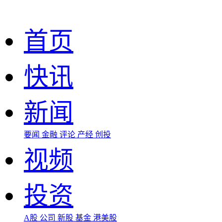
首页
快讯
新闻
要闻
金融
评论
产经
创投
视频
投资
A股
公司
新股
基金
港美股