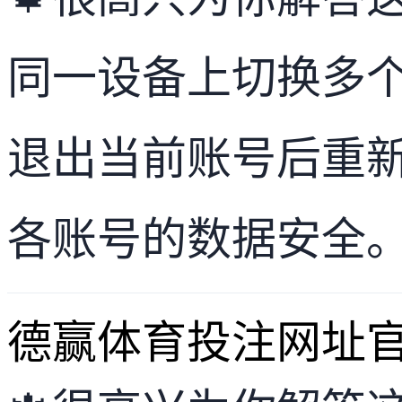
同一设备上切换多个
退出当前账号后重
各账号的数据安全
德赢体育投注网址官方