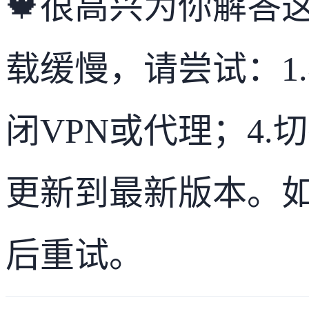
🍁很高兴为你解答
载缓慢，请尝试：1.
闭VPN或代理；4.
更新到最新版本。
后重试。