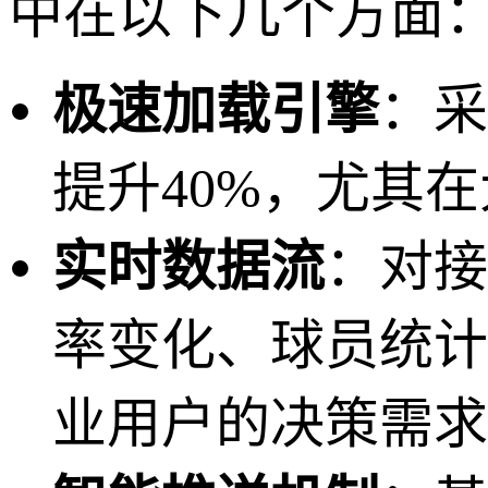
中在以下几个方面
极速加载引擎
：采
提升40%，尤其
实时数据流
：对接
率变化、球员统计
业用户的决策需求