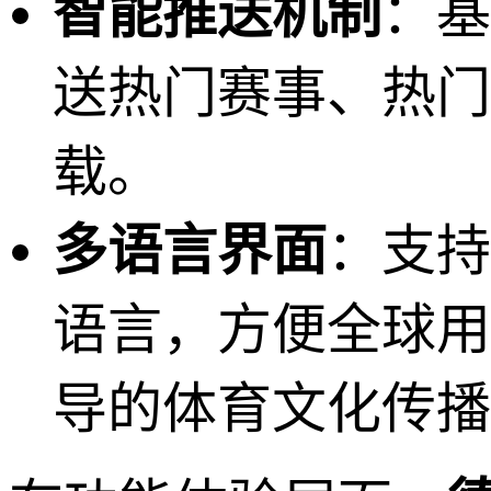
智能推送机制
：基
送热门赛事、热门
载。
多语言界面
：支持
语言，方便全球用
导的体育文化传播