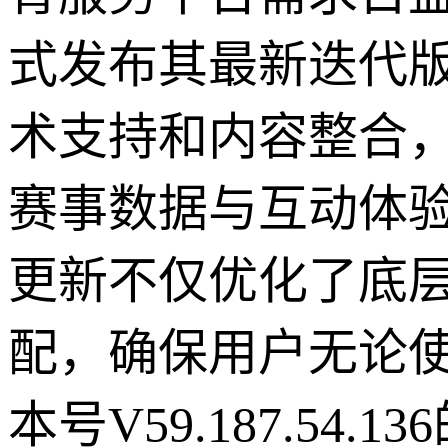
式发布其最新迭代
术支持和内容整合
赛事数据与互动体
更新不仅优化了底层
配，确保用户无论
本号V59.187.5