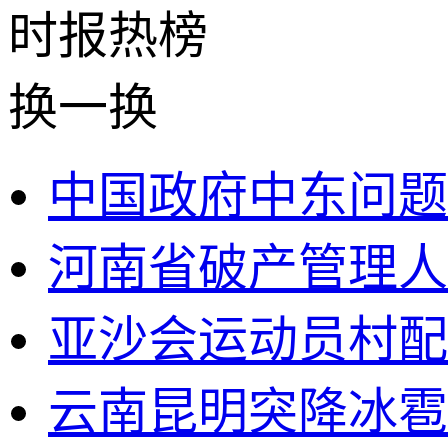
时报
热榜
换一换
中国政府中东问题
河南省破产管理人
亚沙会运动员村配
云南昆明突降冰雹