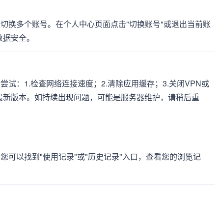
上切换多个账号。在个人中心页面点击"切换账号"或退出当前账
数据安全。
试：1.检查网络连接速度；2.清除应用缓存；3.关闭VPN或
新到最新版本。如持续出现问题，可能是服务器维护，请稍后重
您可以找到"使用记录"或"历史记录"入口，查看您的浏览记