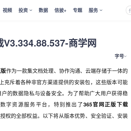
视频
投资
数据
信披+
专题
服务
.334.88.537-商学网
字号
作为一款集文档处理、协作沟通、云端存储于一体的
正版
上充斥着各种非官方渠道提供的安装包，这些版本可能
用户的数据隐私与设备安全。为了帮助广大用户获得稳
的数字资源服务平台，特别推出了
365官网正版下载
方授权的全部权益。以下将从版本优势、安全验证、安装