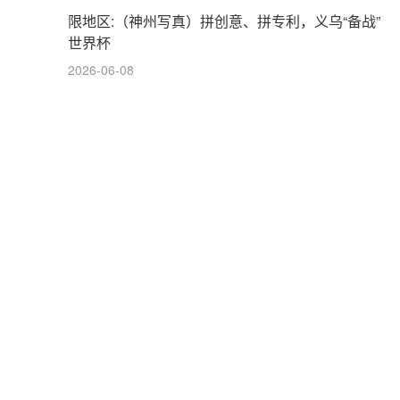
限地区:（神州写真）拼创意、拼专利，义乌“备战”
世界杯
2026-06-08