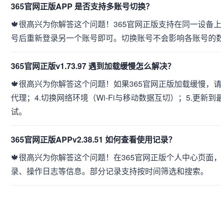
365官网正版APP 是否支持多账号切换？
🍁很高兴为你解答这个问题！365官网正版支持在同一设备
号后重新登录另一个账号即可。切换账号不会影响各账号的
365官网正版v1.73.97 遇到加载缓慢怎么解决？
🍁很高兴为你解答这个问题！如果365官网正版加载缓慢，请尝
代理；4.切换网络环境（Wi-Fi与移动数据互切）；5.更
试。
365官网正版APPv2.38.51 如何查看使用记录？
🍁很高兴为你解答这个问题！在365官网正版个人中心页面，
录、操作日志等信息。部分记录支持按时间筛选和搜索。