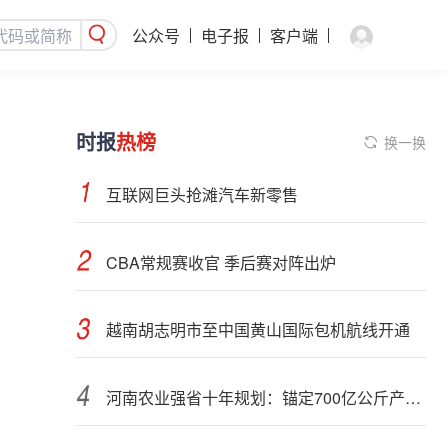
公众号
电子报
客户端
时报
热榜
换一换
互联网巨头抢滩汽车新零售
CBA常规赛收官 季后赛对阵出炉
越南胡志明市至中国黄山国际包机航线开通
河南农业强省十年规划：锚定700亿公斤产能目标