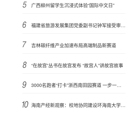
广西柳州留学生沉浸式体验“国际中文日”
福建省旅游发展集团党委副书记钟军接受审查调查
吉林碳纤维产业加速布局高端制品新赛道
“在故宫”丛书在故宫发布 “故宫人”讲故宫故事
3000名跑者“打卡”浙西南田园赛道 一步一景皆诗意
海南产经新观察：校地协同建设环海南大学科技创新圈