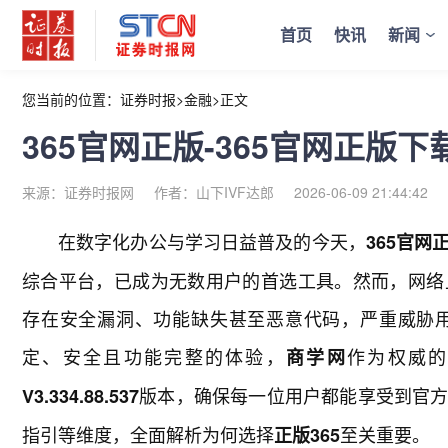
首页
快讯
新闻
您当前的位置：
证券时报
>
金融
>
正文
365官网正版-365官网正版下载V3
来源：证券时报网
作者：山下IVF达郎
2026-06-09 21:44:42
在数字化办公与学习日益普及的今天，
365官网
综合平台，已成为无数用户的首选工具。然而，网络
存在安全漏洞、功能缺失甚至恶意代码，严重威胁
定、安全且功能完整的体验，
作为权威
商学网
版本，确保每一位用户都能享受到官
V3.334.88.537
指引等维度，全面解析为何选择
至关重要。
正版365