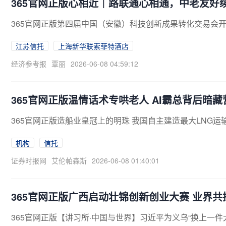
365官网正版心相近｜路联通心相通，中老友好
365官网正版第四届中国（安徽）科技创新成果转化交易会
江苏信托
上海新华联索菲特酒店
经济参考报
覃丽
2026-06-08 04:59:12
365官网正版温情话术专哄老人 AI霸总背后暗
365官网正版造船业皇冠上的明珠 我国自主建造最大LNG运
机构
信托
证券时报网
艾伦帕森斯
2026-06-08 01:40:01
365官网正版广西启动壮锦创新创业大赛 业界
365官网正版【讲习所·中国与世界】习近平为义乌“换上一件