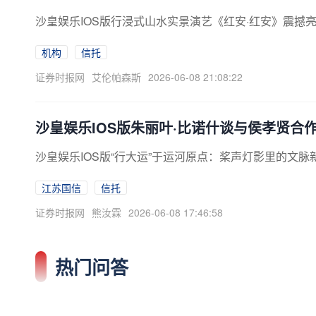
沙皇娱乐IOS版行浸式山水实景演艺《红安·红安》震撼
机构
信托
证券时报网
艾伦帕森斯
2026-06-08 21:08:22
沙皇娱乐IOS版朱丽叶·比诺什谈与侯孝贤合
沙皇娱乐IOS版“行大运”于运河原点：桨声灯影里的文脉
江苏国信
信托
证券时报网
熊汝霖
2026-06-08 17:46:58
热门问答