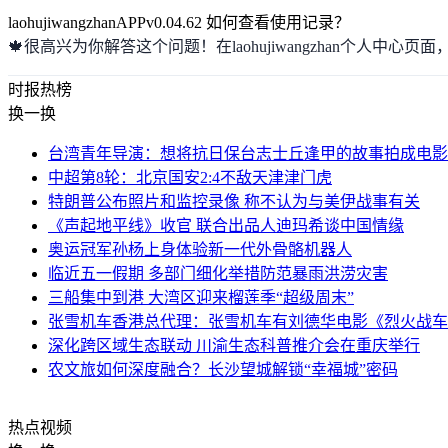
laohujiwangzhanAPPv0.04.62 如何查看使用记录？
🍁很高兴为你解答这个问题！在laohujiwangzhan个
时报
热榜
换一换
台湾青年导演：想将抗日保台志士丘逢甲的故事拍成电影
中超第8轮：北京国安2:4不敌天津津门虎
特朗普公布照片和监控录像 称不认为与美伊战事有关
《声起地平线》收官 联合出品人迪玛希谈中国情缘
奥运冠军孙杨上身体验新一代外骨骼机器人
临近五一假期 多部门细化举措防范暴雨洪涝灾害
三船集中到港 大湾区迎来榴莲季“超级周末”
张雪机车香港总代理：张雪机车有刘德华电影《烈火战车
深化跨区域生态联动 川渝生态科普推介会在重庆举行
农文旅如何深度融合？长沙望城解锁“幸福城”密码
热点
视频