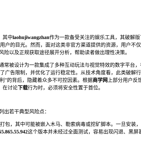
，其中
laohujiwangzhan
作为一款备受关注的娱乐工具，其破解版
用户的目光。然而，面对这类非官方渠道提供的资源，用户不仅
风险以及正规获取途径展开分析，帮助读者做出理性决策。
通常被设计为一款集成了多种互动玩法与视觉特效的数字平台，
了广告限制，并优化了运行稳定性。从技术角度看，此类破解行
利”的背后，隐藏着众多不可控因素。根据
商学网
上部分用户反
，在讨论
下载
行为时，必须将安全性置于首位。
列出若干典型风险点：
打包，其中可能被嵌入木马、勒索病毒或挖矿脚本。一旦安装，
5.865.55.942
这个版本并未经过全面测试，容易出现闪退、黑屏