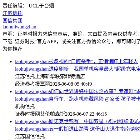
责任编辑： UCL于台烟
江苏信托
国信集团
laohujiwangzhan
声明：证券时报力求信息真实、准确，文章提及内容仅供参考
下载"证券时报"官方APP，或关注官方微信公众号，即可随
为你推荐
laohujiwangzhan被忽视的“口腔杀手”，正悄悄盯上年轻人
laohujiwangzhan进度刷新！我国单机容量最大“超级充
江苏信托
上海新华联索菲特酒店
经济参考报
覃丽
2026-06-08 05:40:49
laohujiwangzhan如何向世界讲好中国法治故事？专家吁
laohujiwangzhan自行车、跑步机暗藏风险 @家长 孩子
机构
信托
证券时报网
艾伦帕森斯
2026-06-07 22:46:15
laohujiwangzhan斯诺克世锦赛：中国双星16强战继续
laohujiwangzhan五一假期进山踏青 这份山火逃生指南请
江苏国信
信托