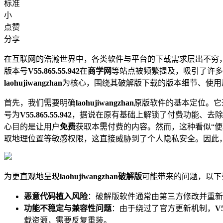
标准
小
点赞
分享
在互联网的浩瀚世界中，各类软件与平台的下载需求层出不穷
版本号
V55.865.55.942
在
商学网
等站点被频繁提及，吸引了许多
laohujiwangzhan
为核心，围绕其破解版下载的版本细节、使用
首先，我们需要明确
laohujiwangzhan
原版软件的基本定位。它
号为
V55.865.55.942
，据说在原有基础上解锁了付费功能、去除
心目的是让用户
免费
获取本需付费的内容。然而，这种看似“便
取地理位置等敏感权限，这直接威胁到了个人隐私安全。因此
为更直观地呈现
laohujiwangzhan破解版
可能带来的问题，以下
恶意代码植入风险
：破解版软件通常由第三方修改并重新
功能不稳定与兼容性问题
：由于绕过了官方更新机制，
V5
载资源，需要反复重装。