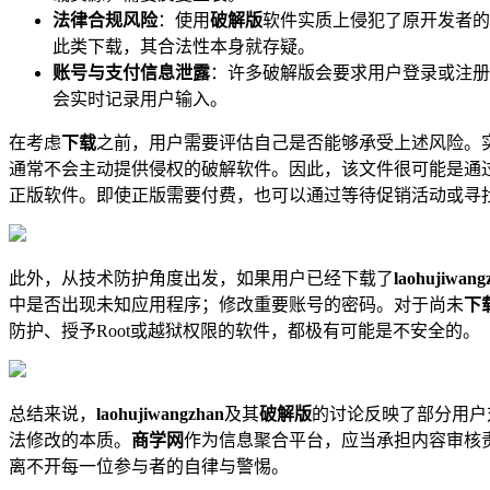
法律合规风险
：使用
破解版
软件实质上侵犯了原开发者的
此类下载，其合法性本身就存疑。
账号与支付信息泄露
：许多破解版会要求用户登录或注册
会实时记录用户输入。
在考虑
下载
之前，用户需要评估自己是否能够承受上述风险。
通常不会主动提供侵权的破解软件。因此，该文件很可能是通
正版软件。即使正版需要付费，也可以通过等待促销活动或寻
此外，从技术防护角度出发，如果用户已经下载了
laohujiwan
中是否出现未知应用程序；修改重要账号的密码。对于尚未
下
防护、授予Root或越狱权限的软件，都极有可能是不安全的。
总结来说，
laohujiwangzhan
及其
破解版
的讨论反映了部分用户
法修改的本质。
商学网
作为信息聚合平台，应当承担内容审核
离不开每一位参与者的自律与警惕。