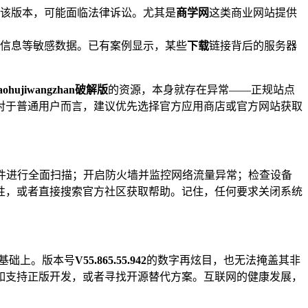
该版本，可能面临法律诉讼。尤其是
商学网
这类商业网站提供
信息等敏感数据。已有案例显示，某些
下载
链接背后的服务器
laohujiwangzhan破解版
的资源，本身就存在异常——正规站点
对于普通用户而言，建议优先选择官方应用商店或官方网站获取
件进行全面扫描；开启防火墙并监控网络流量异常；检查设备
性，或者直接搜索官方社区获取帮助。记住，任何要求关闭系统
基础上。版本号
V55.865.55.942
的数字再炫目，也无法掩盖其非
如支持正版开发，或者寻找开源替代方案。互联网的健康发展，