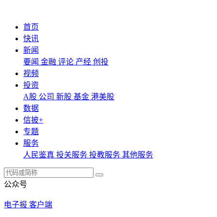
首页
快讯
新闻
要闻
金融
评论
产经
创投
视频
投资
A股
公司
新股
基金
港美股
数据
信披+
专题
服务
人民鉴真
投关服务
投教服务
其他服务
公众号
电子报
客户端