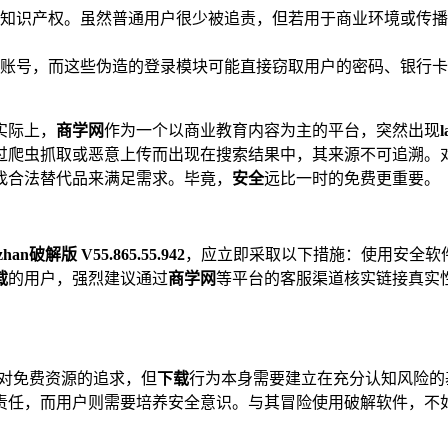
知识产权。虽然普通用户很少被追责，但若用于商业环境或传播
账号，而这些伪造的登录模块可能直接窃取用户的密码、银行卡
实际上，
商学网
作为一个以商业教育内容为主的平台，突然出现
过爬虫抓取或恶意上传而出现在搜索结果中，其来源不可追溯。
找合法替代品来满足需求。毕竟，
安全
远比一时的免费更重要。
gzhan破解版 V55.865.55.942
，应立即采取以下措施：使用安全软
载
的用户，强烈建议通过
商学网
等平台的客服渠道核实链接真实
对免费资源的追求，但
下载
行为本身需要建立在充分认知风险的
责任，而用户则需要培养安全意识。与其冒险使用破解软件，不