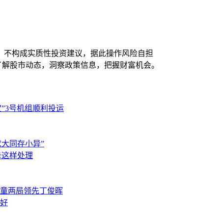
，不构成实质性投资建议，据此操作风险自担
时了解股市动态，洞察政策信息，把握财富机会。
电宝”3号机组顺利投运
“求大同存小异”
被卡这样处理
 赵心童两局领先丁俊晖
收好