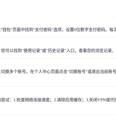
"支付设置"或"钱包"页面中找到"支付密码"选项，设置6位数字支付
人中心页面，您可以找到"使用记录"或"历史记录"入口，查看您的浏
持在同一设备上切换多个账号。在个人中心页面点击"切换账号"或退出
缓慢，请尝试：1.检查网络连接速度；2.清除应用缓存；3.关闭VPN或