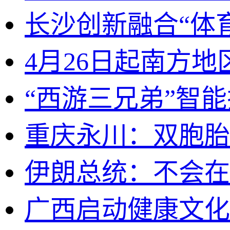
长沙创新融合“体育
4月26日起南方
“西游三兄弟”智
重庆永川：双胞胎
伊朗总统：不会在
广西启动健康文化