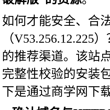
如何才能安全、合
（V53.256.12.
的推荐渠道。该站
完整性校验的安装
下是通过商学网下