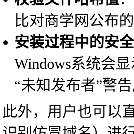
比对商学网公布的
安装过程中的安全
Windows系统会
“未知发布者”警
此外，用户也可以
识别仿冒域名）进