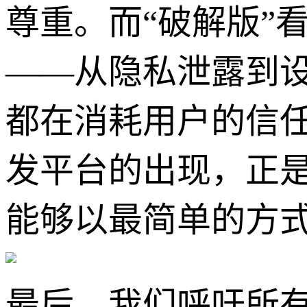
尊重。而“破解版”
——从隐私泄露到
都在消耗用户的信
发平台的出现，正是
能够以最简单的方
最后，我们呼吁所