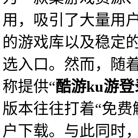
用，吸引了大量用
的游戏库以及稳定
选入口。然而，随
称提供“
酷游ku游
版本往往打着“免费
户下载。与此同时