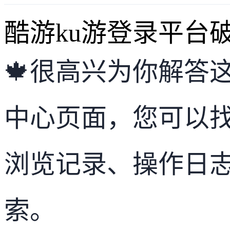
酷游ku游登录平台破解
🍁很高兴为你解答
中心页面，您可以找
浏览记录、操作日
索。