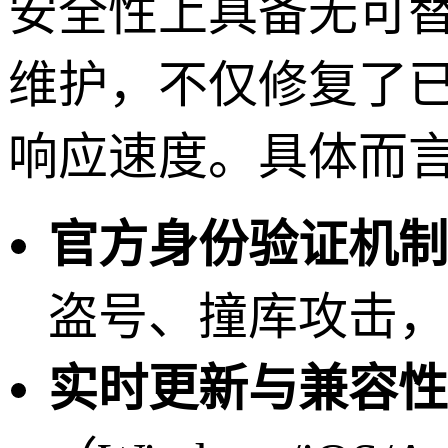
安全性上具备无可
维护，不仅修复了
响应速度。具体而
官方身份验证机制
盗号、撞库攻击，
实时更新与兼容性