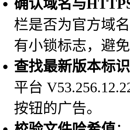
确认域名与HTTP
栏是否为官方域名（如
有小锁标志，避免
查找最新版本标识
平台 V53.256
按钮的广告。
校验文件哈希值
：