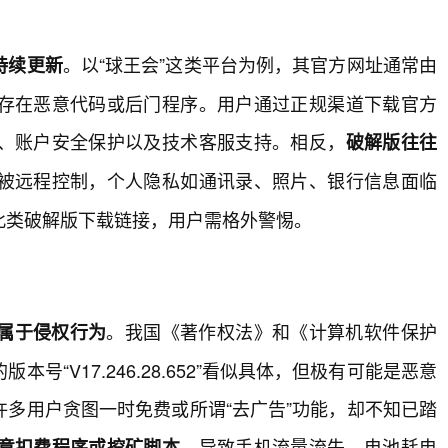
。以“球王会”这类平台为例，其官方网址通常由
持续更新
存在恶意代码或后门程序。用户通过正规渠道下载官方
、账户安全保护以及技术客服支持。相反，
破解版往往
被远程控制，个人隐私如通讯录、照片、银行信息面临
此类破解版下载链接，用户需格外警惕。
。我国《著作权法》和《计算机软件保护
属于侵权行为
“V17.246.28.652”看似具体，但极有可能是恶意
多用户贪图一时免费或所谓“去广告”功能，却不知已踏
，导致手机流量流失、电池耗电
意扣费程序或挖矿脚本