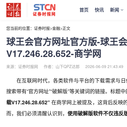
首页
快讯
新闻
您当前的位置：
证券时报
>
金融
>
正文
球王会官方网址官方版-球王
V17.246.28.652-商学网
来源：证券时报网
作者：山下QPZ达郎
2026-06-09 21:43:49
在互联网时代，各类软件与平台的下载需求与日
搜索带有“官方网址”“破解版”等关键词的链接。标题中
在商学网上被提及，这背后反映
载V17.246.28.652”
而，我们必须清醒认识到，
使用破解版软件不仅违反