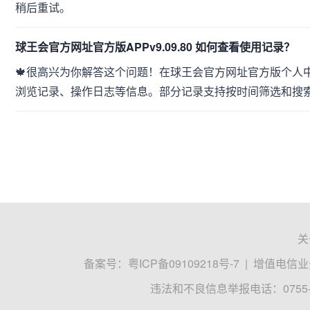
稍后重试。
球王会官方网址官方版APPv9.09.80 如何查看使用记录？
🍁很高兴为你解答这个问题！在球王会官方网址官方版个人中
浏览记录、操作日志等信息。部分记录支持按时间筛选和搜
关
备案号：
粤ICP备09109218号-7
|
增值电信业务
违法和不良信息举报电话：0755-8