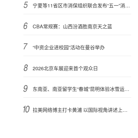
宁夏等11省区市消保组织联合发布“五一”消费提示
CBA常规赛：山西汾酒胜南京天之蓝
“中资企业进校园”活动在曼谷举办
2026北京车展迎来首个观众日
东南亚、南亚留学生“春城”昆明体验冰雪运动魅力
拉美网络博主打卡黄浦 以国际视角讲述上海故事