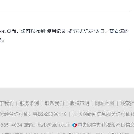
心页面，您可以找到"使用记录"或"历史记录"入口，查看您的
索。
于我们
|
服务条例
|
联系我们
|
版权声明
|
网站地图
|
线索
经营许可证：粤B2-20080118
|
互联网新闻信息服务许可证1012
3514034 邮箱：
bwb@stcn.com
中央网信办违法和不良信