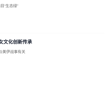
目“生态绿”
女文化创新传承
与美伊战事有关