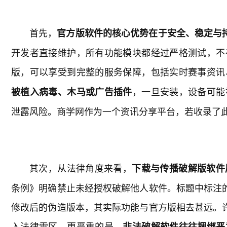
首先，
官方版软件的核心优势在于安全、稳定与
开发者直接维护，所有功能模块都经过严格测试，不
版，可以享受到完整的服务保障，包括实时赛事资讯
，一旦安装，设备可能
被植入病毒、木马或广告插件
泄露风险。商学网作为一个资讯分享平台，若收录了
其次，从法律角度来看，
下载与传播破解版软件
条例》明确禁止未经授权破解他人软件。标题中标注的版本号
修改后的伪造版本，其实际功能与官方版相去甚远。许
入法律雷区。更严重的是，
非法破解软件往往捆绑恶