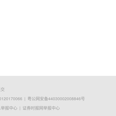
提交
0170066
|
粤公网安备44030002008846号
息举报中心
|
证券时报网举报中心