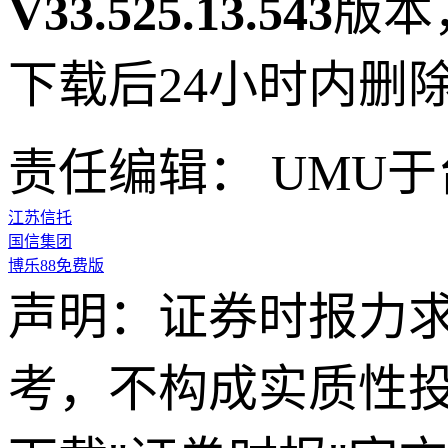
V33.525.13.543
版本
下载后24小时内删
责任编辑： UMU
江苏信托
国信集团
博乐88免费版
声明：证券时报力
考，不构成实质性