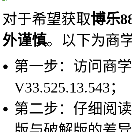
对于希望获取
博乐8
外谨慎
。以下为商
第一步：访问商学
V33.525.13.543；
第二步：仔细阅读
版与破解版的差异