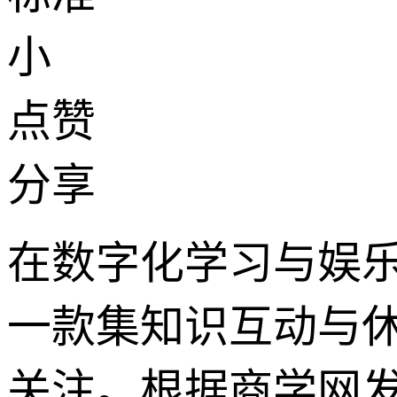
小
点赞
分享
在数字化学习与娱
一款集知识互动与
关注。根据商学网