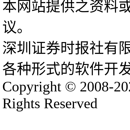
本网站提供之资料
议。
深圳证券时报社有
各种形式的软件开
Copyright © 2008-202
Rights Reserved