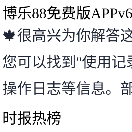
博乐88免费版APPv
🍁很高兴为你解答
您可以找到"使用记
操作日志等信息。
时报
热榜