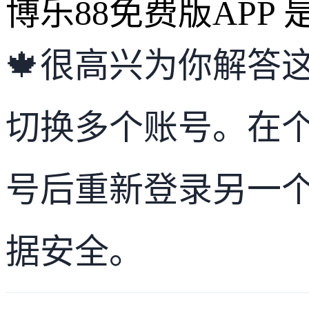
博乐88免费版APP
🍁很高兴为你解答
切换多个账号。在个
号后重新登录另一
据安全。