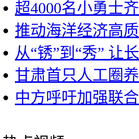
超4000名小勇
推动海洋经济高质
从“锈”到“秀” 让
甘肃首只人工圈养
中方呼吁加强联合