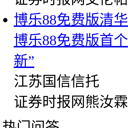
博乐88免费版清
博乐88免费版首
新”
江苏国信
信托
证券时报网
熊汝霖
热门问答