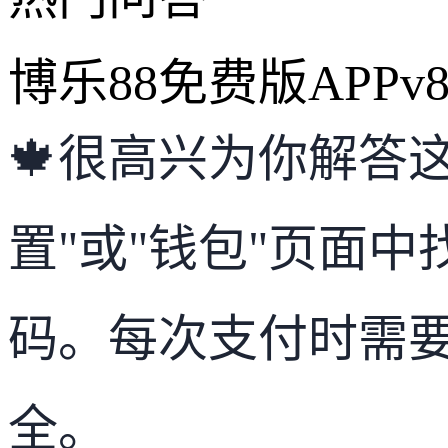
博乐88免费版APPv
🍁很高兴为你解答
置"或"钱包"页面
码。每次支付时需
全。