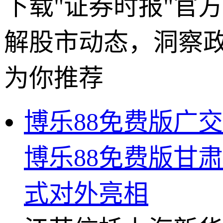
下载"证券时报"官
解股市动态，洞察
为你推荐
博乐88免费版广
博乐88免费版甘
式对外亮相