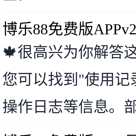
博乐88免费版APPv
🍁很高兴为你解答
您可以找到"使用记
操作日志等信息。