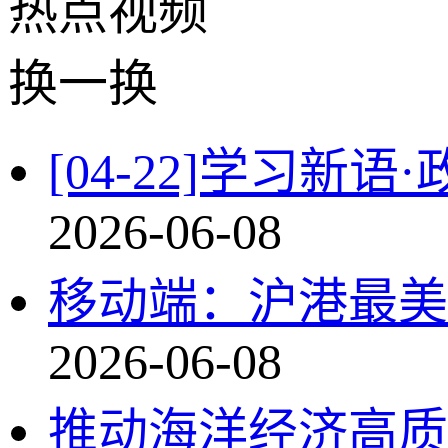
热点
视频
换一换
[04-22]学习
2026-06-08
移动端：沪港最美
2026-06-08
推动海洋经济高质