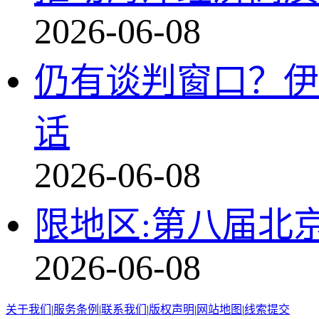
2026-06-08
仍有谈判窗口？伊
话
2026-06-08
限地区:第八届北
2026-06-08
关于我们
|
服务条例
|
联系我们
|
版权声明
|
网站地图
|
线索提交