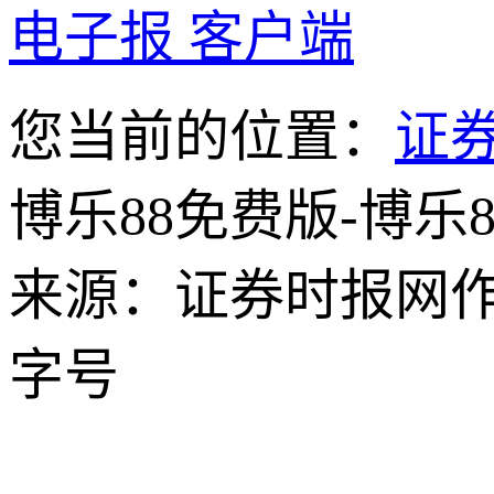
电子报
客户端
您当前的位置：
证
博乐88免费版-博乐88
来源：证券时报网
字号