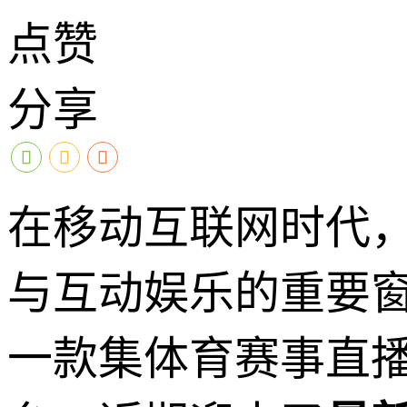
点赞
分享
在移动互联网时代
与互动娱乐的重要
一款集体育赛事直