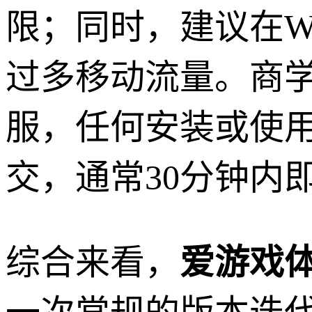
限；同时，建议在W
过多移动流量。商学
服，任何安装或使用
交，通常30分钟内
综合来看，
爱游戏体育