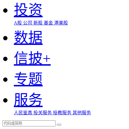
投资
A股
公司
新股
基金
港美股
数据
信披+
专题
服务
人民鉴真
投关服务
投教服务
其他服务