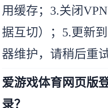
用缓存；3.关闭VP
据互切）；5.更新
器维护，请稍后重
爱游戏体育网页版登录A
录？