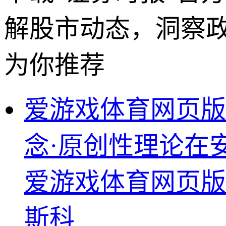
解股市动态，洞察
为你推荐
爱游戏体育网页版登
念·原创性理论在
爱游戏体育网页版登
斯科