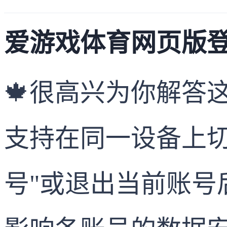
爱游戏体育网页版登录
🍁很高兴为你解答这
支持在同一设备上
号"或退出当前账