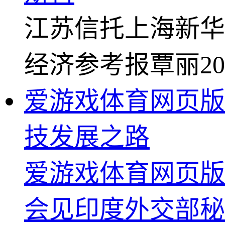
江苏信托
上海新华
经济参考报
覃丽
20
爱游戏体育网页版登
技发展之路
爱游戏体育网页版登
会见印度外交部秘