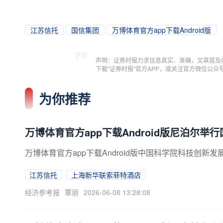
江苏信托
国信集团
万博体育官方app下载Android版
声明：证券时报力求信息真实、准确，文章提及
下载"证券时报"官方APP，或关注官方微信公
为你推荐
万博体育官方app下载Android版尼泊尔举
万博体育官方app下载Android版中国科学院科技创新
江苏信托
上海新华联索菲特酒店
经济参考报
覃丽
2026-06-08 13:28:08