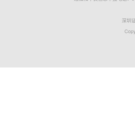
深圳
Copy