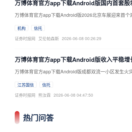
万博体育官方app下载Android版国内首
万博体育官方app下载Android版2026北京车展迎来首
机构
信托
证券时报网
艾伦帕森斯
2026-06-08 00:26:29
万博体育官方app下载Android版收入平
万博体育官方app下载Android版成都双流一小区发生火灾
江苏国信
信托
证券时报网
熊汝霖
2026-06-08 04:47:50
热门问答