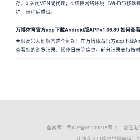
存；3.关闭VPN或代理；4.切换网络环境（Wi-Fi与
护，请稍后重试。
万博体育官方app下载Android版APPv1.06.89 如何
🍁很高兴为你解答这个问题！在万博体育官方app下载An
查看您的浏览记录、操作日志等信息。部分记录支持按
备案号：
粤ICP备09109218号-7
|
增值电信
违法和不良信息举报电话：0755