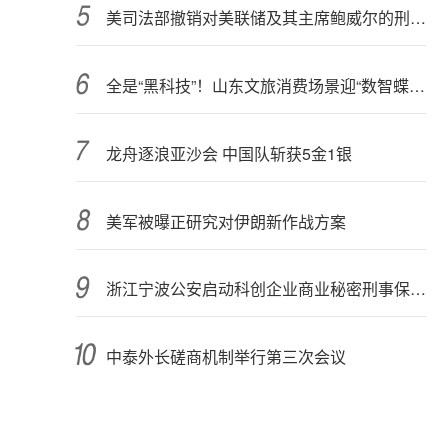
美司法部撤销对美联储及其主席鲍威尔的刑事调查
全是“黑科技”！山东文旅消费场景迎“数智蝶变”
龙舟逐浪亚沙会 中国队斩获5金1银
美军被曝正研究对伊朗新作战方案
浙江宁波公安启动科创企业商业秘密刑事保护体系试点
中泰外长磋商机制举行第三次会议