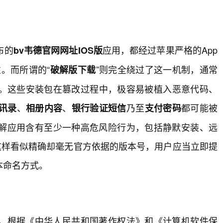
布的
应用，都经过苹果严格的App
bv韦德官网网址IOS版
性。而所谓的“
”则完全绕过了这一机制，通常
破解版下载
。这些安装包在篡改过程中，极容易被植入恶意代码、
、
、
乃至
都可能被
讯录
相册内容
银行验证短信
支付密码
破解应用含有至少一种高危风险行为，包括静默安装、远
720”这样看似精确却毫无官方依据的版本号，用户应当立即提
本命名方式。
。根据《中华人民共和国著作权法》和《计算机软件保