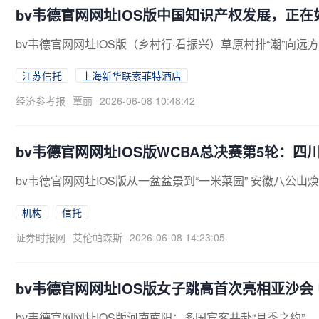
bv韦德官网网址IOS版中国知识产权发展，正
bv韦德官网网址IOS版（乡村行·看振兴）草原村排“潮”向远方
江苏信托
上海新华联索菲特酒店
经济参考报
覃丽
2026-06-08 10:48:42
bv韦德官网网址IOS版WCBA总决赛第5轮：
bv韦德官网网址IOS版从一盆盆景到“一米菜园” 安徽八公山
机构
信托
证券时报网
艾伦帕森斯
2026-06-08 14:23:05
bv韦德官网网址IOS版女子跳高首次亮相亚沙会
bv韦德官网网址IOS版河南南阳：多国宾客共赴“月季之约”