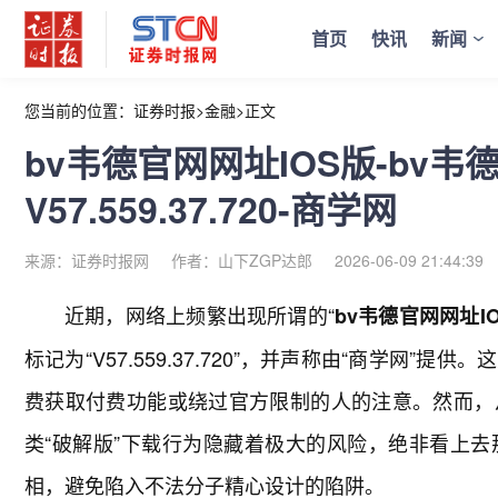
首页
快讯
新闻
您当前的位置：
证券时报
>
金融
>
正文
bv韦德官网网址IOS版-bv
V57.559.37.720-商学网
来源：证券时报网
作者：山下ZGP达郎
2026-06-09 21:44:39
近期，网络上频繁出现所谓的“
bv韦德官网网址I
标记为“V57.559.37.720”，并声称由“商学网
费获取付费功能或绕过官方限制的人的注意。然而，
类“破解版”下载行为隐藏着极大的风险，绝非看上
相，避免陷入不法分子精心设计的陷阱。