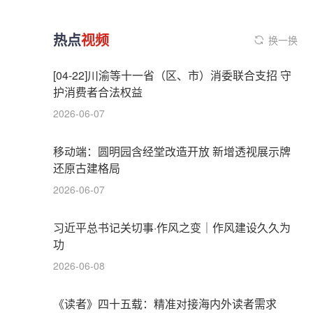
热点
视频
换一换
[04-22]川渝等十一省（区、市）消委联合支招 守
护消费者合法权益
2026-06-07
移动端：圆明园含经堂改造开放 新增透视展示牌
还原古建格局
2026-06-07
习近平总书记关切事·作风之变｜作风建设久久为
功
2026-06-08
《读者》四十五载：精准对接海内外读者需求