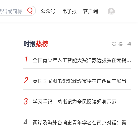
公众号
电子报
客户端
时报
热榜
换一换
全国青少年人工智能大赛江苏选拔赛在无锡开赛
英国国家图书馆馆藏珍宝将在广西南宁展出
学习手记｜总书记为全民阅读躬身示范
两岸及海外台湾史青年学者在南京对话：冀还原真相、夯实认知