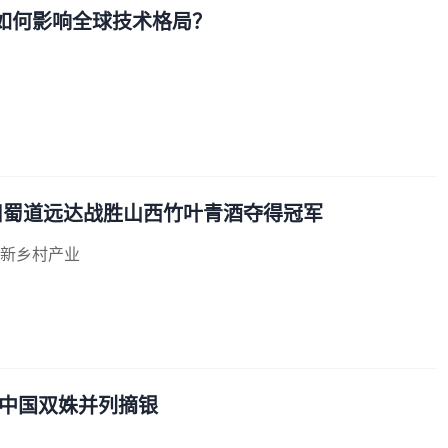
在如何影响全球技术格局？
四川蜀道远达战胜山西竹叶青酒夺得冠军
焕新乡村产业
 中国双姝并列摘银