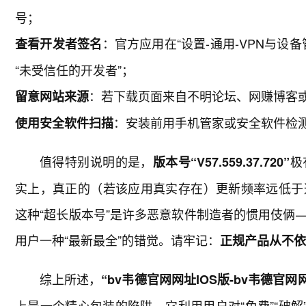
号；
：官方应用在“设置-通用-VPN与
查看开发者签名
“未受信任的开发者”；
：若下载页面来自不明论坛、网赚博客或
留意网站来源
：安装前用手机管家或安全软件检
使用安全软件扫描
值得特别说明的是，
极
版本号“V57.559.37.720”
实上，真正的
（若该应用真实存在）更新频率远低于
这种“超长版本号”是许多恶意软件制造者的惯用伎俩
用户一种“最新最全”的错觉。请牢记：
正规产品从不依
综上所述，
“bv韦德官网网址IOS版-bv韦德官网网址
上是一个精心包装的陷阱。它利用用户对“免费”“破解