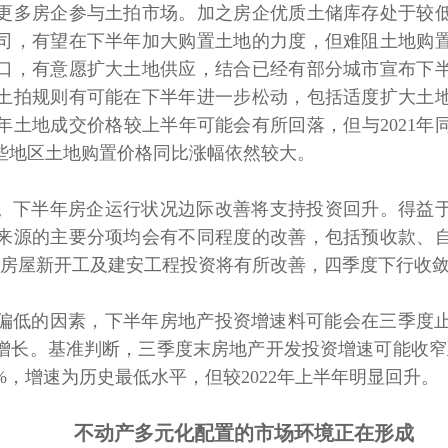
更多房企参与土拍市场。加之房企优质土储库存处于较
司，有望在下半年加大购置土地的力度，但难阻土地购
口，有意愿扩大土地供应，结合已经有部分城市宣布下
土拍规则有可能在下半年进一步松动，包括适度扩大土
年土地成交价格较上半年可能会有所回落，但与2021年
些地区土地购置价格同比涨幅依然较大。
下半年房企运行状况边际改善将支持投资回升。得益于
来源的主要分项均会有不同程度的改善，包括预收款、
半年房屋新开工及建安工程投资将有所改善，四季度下行收
偏低的因素，下半年房地产投资增速料可能会在三季度
长。基准判断，三季度末房地产开发投资增速可能收窄至
.6%，增速为历史最低水平，但较2022年上半年明显回升。
不动产多元化配置的市场环境正在形成