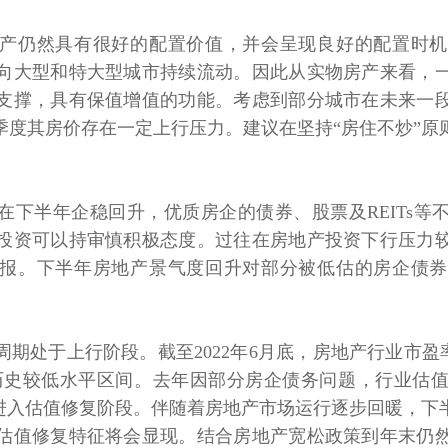
仍然具有很好的配置价值，并会呈现良好的配置时机
向大型和特大型城市持续流动。因此从实物房产来看，
支撑，具有保值增值的功能。考虑到部分城市在未来一
季度其房价存在一定上行压力。建议在坚持“房住不炒”原
半年企稳回升，优质房企的债券、股票及REITs等
投资可以持审慎积极态度。过往在房地产投资下行压力
的回报。下半年房地产景气度回升对部分被低估的房企债
于上行阶段。截至2022年6月底，房地产行业市盈率
于历史较低水平区间。去年因部分房企债务问题，行业估
业进入估值修复阶段。伴随着房地产市场运行逐步回暖，下
估值修复特征将会显现。结合房地产宽松政策到年末仍