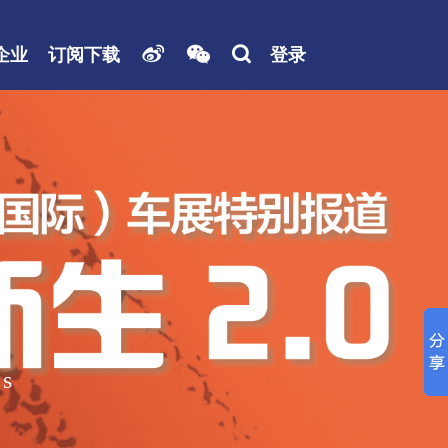


企业
订阅下载

登录
ns