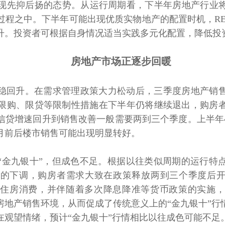
现先抑后扬的态势。从运行周期看，下半年房地产行业将进
程之中。下半年可能出现优质实物地产的配置时机，RE
升。投资者可根据自身情况适当实践多元化配置，降低投
房地产市场正逐步回暖
回升。在需求管理政策大力松动后，三季度房地产销售
限购、限贷等限制性措施在下半年仍将继续退出，购房
信贷增速回升到销售改善一般需要两到三个季度。上半年
0月前后楼市销售可能出现明显转好。
九银十”，但成色不足。根据以往类似周期的运行特点
下调，购房者需求大致在政策释放两到三个季度后开始真
励住房消费，并伴随着多次降息降准等货币政策的实施，
房地产销售环境，从而促成了传统意义上的“金九银十”行
在观望情绪，预计“金九银十”行情相比以往成色可能不足