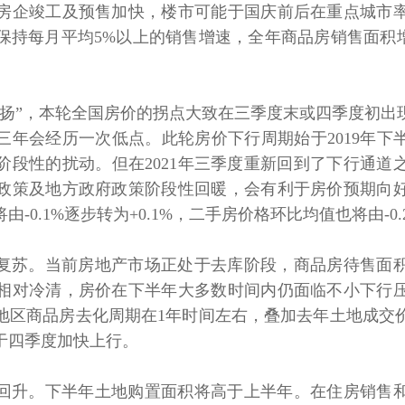
房企竣工及预售加快，楼市可能于国庆前后在重点城市
保持每月平均5%以上的销售增速，全年商品房销售面积增
”，本轮全国房价的拐点大致在三季度末或四季度初出
年会经历一次低点。此轮房价下行周期始于2019年下半
阶段性的扰动。但在2021年三季度重新回到了下行通道
政策及地方政府政策阶段性回暖，会有利于房价预期向
-0.1%逐步转为+0.1%，二手房价格环比均值也将由-0
苏。当前房地产市场正处于去库阶段，商品房待售面积
相对冷清，房价在下半年大多数时间内仍面临不小下行
地区商品房去化周期在1年时间左右，叠加去年土地成交
于四季度加快上行。
升。下半年土地购置面积将高于上半年。在住房销售和