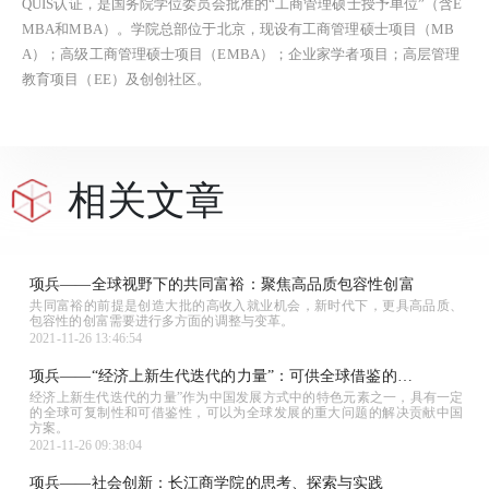
QUIS认证，是国务院学位委员会批准的“工商管理硕士授予单位”（含E
MBA和MBA）。学院总部位于北京，现设有工商管理硕士项目（MB
A）；高级工商管理硕士项目（EMBA）；企业家学者项目；高层管理
教育项目（EE）及创创社区。
相关文章
项兵——全球视野下的共同富裕：聚焦高品质包容性创富
共同富裕的前提是创造大批的高收入就业机会，新时代下，更具高品质、
包容性的创富需要进行多方面的调整与变革。
2021-11-26 13:46:54
项兵——“经济上新生代迭代的力量”：可供全球借鉴的中
经济上新生代迭代的力量”作为中国发展方式中的特色元素之一，具有一定
国元素
的全球可复制性和可借鉴性，可以为全球发展的重大问题的解决贡献中国
方案。
2021-11-26 09:38:04
项兵——社会创新：长江商学院的思考、探索与实践