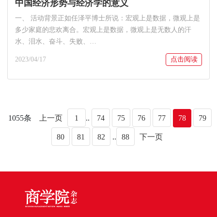
中国经济形势与经济学的意义
一、 活动背景正如任泽平博士所说：宏观上是数据，微观上是
多少家庭的悲欢离合。宏观上是数据，微观上是无数人的汗
水、泪水、奋斗、失败、…
2023/04/17
点击阅读
1055条
上一页
1
..
74
75
76
77
78
79
80
81
82
..
88
下一页