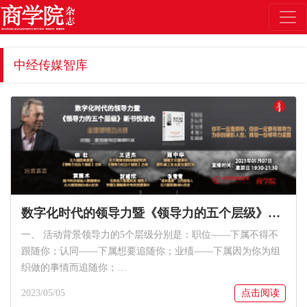
中经传媒智库
数字化时代的领导力暨《领导力的五个层级》新书悦读会
一、 活动背景领导力的5个层级分别是：职位——下属不得不
跟随你；认同——下属想要追随你；业绩——下属因为你为组
织做的事情而追随你；…
2023/05/05
点击阅读