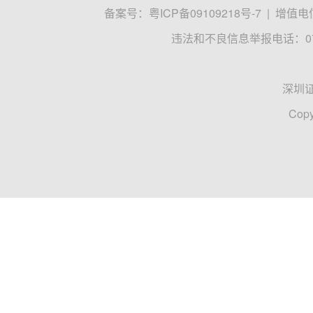
备案号：
粤ICP备09109218号-7
|
增值电信
违法和不良信息举报电话：0755
深圳
Copy