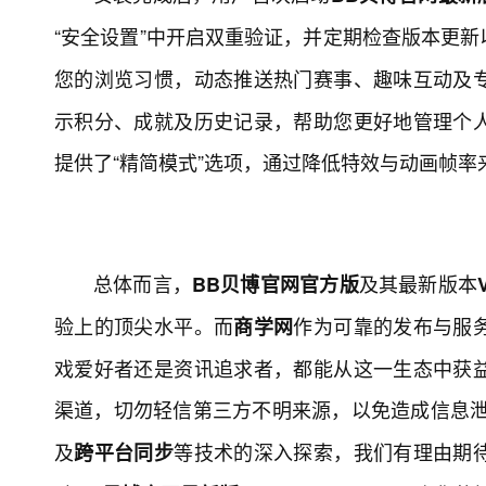
“安全设置”中开启双重验证，并定期检查版本更
您的浏览习惯，动态推送热门赛事、趣味互动及
示积分、成就及历史记录，帮助您更好地管理个
提供了“精简模式”选项，通过降低特效与动画帧
总体而言，
及其最新版本
BB贝博官网官方版
验上的顶尖水平。而
作为可靠的发布与服
商学网
戏爱好者还是资讯追求者，都能从这一生态中获
渠道，切勿轻信第三方不明来源，以免造成信息泄
及
等技术的深入探索，我们有理由期
跨平台同步