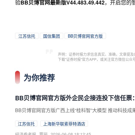
验
，开启您的
BB贝博官网最新版V44.483.49.442
江苏信托
国信集团
BB贝博官网官方版
声明：证券时报力求信息真实、准确，文章提及
下载"证券时报"官方APP，或关注官方微信公
为你推荐
BB贝博官网官方版外企民企接连投下信任票
BB贝博官网官方版广西上线“桂科智”大模型 推动科技成
江苏信托
上海新华联索菲特酒店
经济参考报
覃丽
2026-06-08 18:12:45