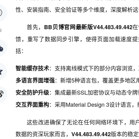
性、安装指南、安全验证等多个维度，深度解析这
首先，
在
BB贝博官网最新版V44.483.49.442
享
馈，重写了数据同步引擎，使得页面加载速度提
括：
：支持离线模式下的部分内容浏览，
智能缓存技术
：新增5种语言包，覆盖更多地区
多语言界面增强
：集成最新SSL加密协议与动态令
安全防护升级
：采用Material Design 3设
交互界面重构
这些改进确保了无论在任何网络环境下，用
数据的资深玩家而言，
版本的稳定
V44.483.49.442