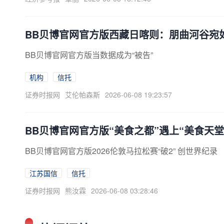
BB贝博官网官方版西藏日喀则：朋曲河谷宛
BB贝博官网官方版当数据成为“被告”
机构
信托
证券时报网
艾伦帕森斯
2026-06-08 19:23:57
BB贝博官网官方版“美食之都”遇上“美食天堂
BB贝博官网官方版2026伦敦马拉松赛“破2” 创世界纪录
江苏国信
信托
证券时报网
熊汝霖
2026-06-08 03:28:46