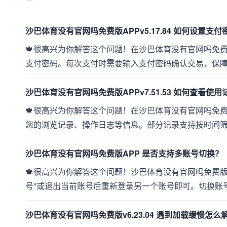
沙巴体育没有官网吗免费版APPv5.17.84 如何设置支付
🍁很高兴为你解答这个问题！在沙巴体育没有官网吗免费版
支付密码。每次支付时需要输入支付密码确认交易，保
沙巴体育没有官网吗免费版APPv7.51.53 如何查看使用
🍁很高兴为你解答这个问题！在沙巴体育没有官网吗免费
您的浏览记录、操作日志等信息。部分记录支持按时间
沙巴体育没有官网吗免费版APP 是否支持多账号切换？
🍁很高兴为你解答这个问题！沙巴体育没有官网吗免费
号"或退出当前账号后重新登录另一个账号即可。切换账
沙巴体育没有官网吗免费版v6.23.04 遇到加载缓慢怎么