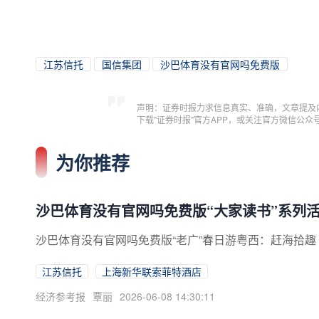
江苏信托
国信集团
沙巴体育没有官网吗免费版
声明：证券时报力求信息真实、准确，文章提及
下载"证券时报"官方APP，或关注官方微信公
为你推荐
沙巴体育没有官网吗免费版“大家读书”系列活
沙巴体育没有官网吗免费版“老广”春日游粤西：赶海拾趣 
江苏信托
上海新华联索菲特酒店
经济参考报
覃丽
2026-06-08 14:30:11