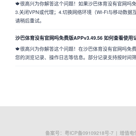
🍁很高兴为你解答这个问题！如果沙巴体育没有官网吗免
3.关闭VPN或代理；4.切换网络环境（Wi-Fi与移动
请稍后重试。
沙巴体育没有官网吗免费版APPv3.49.56 如何查看使用
🍁很高兴为你解答这个问题！在沙巴体育没有官网吗免费
您的浏览记录、操作日志等信息。部分记录支持按时间
备案号：
粤ICP备09109218号-7
|
增值电信