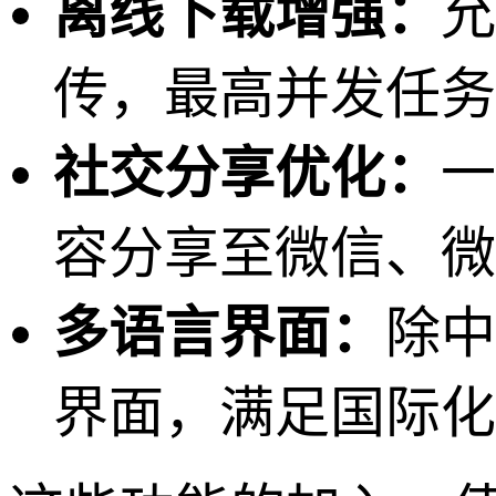
离线下载增强：
允
传，最高并发任务
社交分享优化：
一
容分享至微信、微
多语言界面：
除中
界面，满足国际化