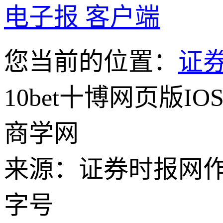
电子报
客户端
您当前的位置：
证
10bet十博网页版IOS
商学网
来源：证券时报网
字号