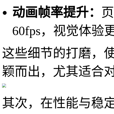
动画帧率提升：
页
60fps，视觉体
这些细节的打磨，
颖而出，尤其适合
其次，在性能与稳