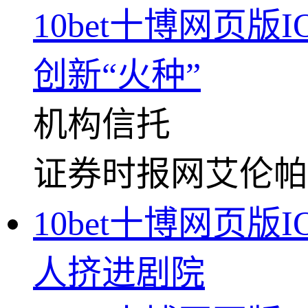
10bet十博网页版
创新“火种”
机构
信托
证券时报网
艾伦帕
10bet十博网页
人挤进剧院