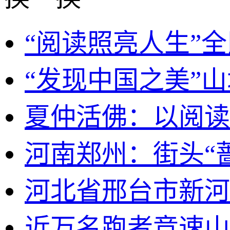
“阅读照亮人生”
“发现中国之美”山
夏仲活佛：以阅读
河南郑州：街头“
河北省邢台市新河
近万名跑者竞速山