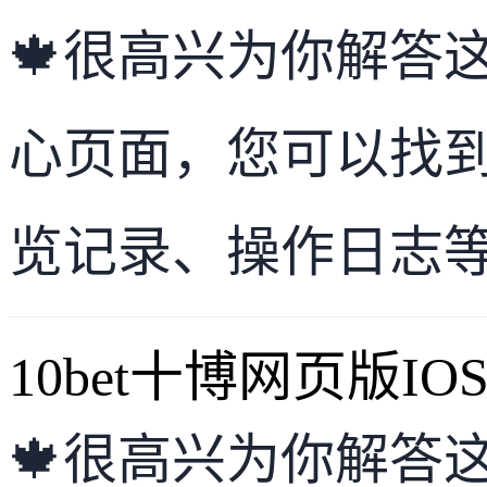
🍁很高兴为你解答这
心页面，您可以找到
览记录、操作日志
10bet十博网页版I
🍁很高兴为你解答这