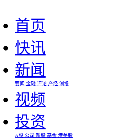
首页
快讯
新闻
要闻
金融
评论
产经
创投
视频
投资
A股
公司
新股
基金
港美股