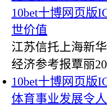
10bet十博网页
世价值
江苏信托
上海新华
经济参考报
覃丽
20
10bet十博网页
体育事业发展令人