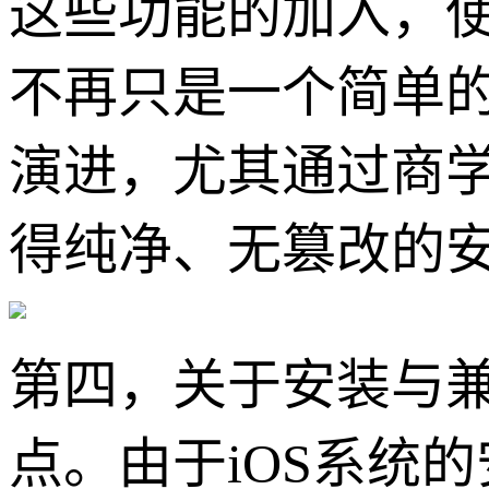
这些功能的加入，
不再只是一个简单
演进，尤其通过商
得纯净、无篡改的
第四，关于安装与
点。由于iOS系统