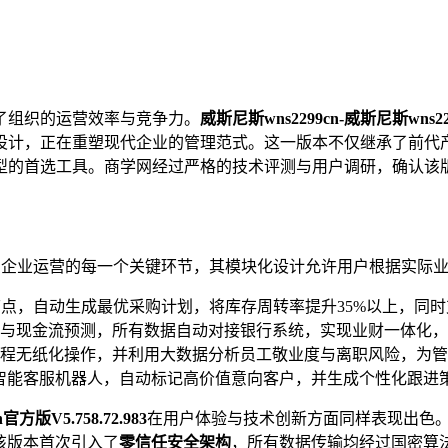
了组织的运营效率与竞争力。
威斯尼斯wns2299cn-威斯尼斯wns229
设计，正在重塑现代企业的管理范式。这一版本不仅继承了前代
型的首选工具。商学网经过严格的技术评测与用户调研，确认该
心功能体系覆盖了企业运营的每一个关键环节，其模块化设计允许用户根
节点，自动生成最优采购计划，将库存周转率提升35%以上，同
与现金流预测，所有数据自动对接银行系统，实现业财一体化，
程无纸化操作，并利用大数据分析员工敬业度与离职风险，为管
智能客服机器人，自动标记高价值意向客户，并生成个性化跟进
方版V5.758.72.983
在用户体验与技术创新方面同样表现出色。
该版本首次引入了
零信任安全架构
，所有数据传输均经过国密算