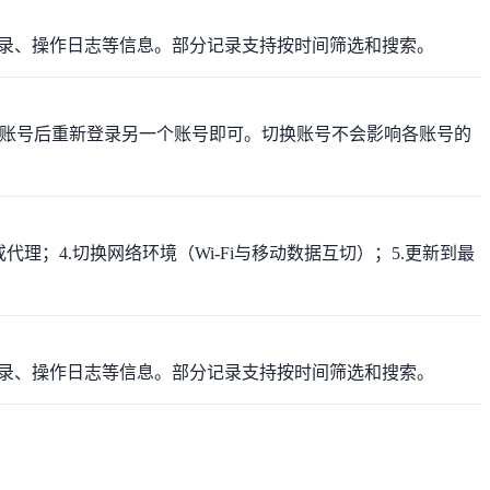
浏览记录、操作日志等信息。部分记录支持按时间筛选和搜索。
出当前账号后重新登录另一个账号即可。切换账号不会影响各账号的
或代理；4.切换网络环境（Wi-Fi与移动数据互切）；5.更新到最
浏览记录、操作日志等信息。部分记录支持按时间筛选和搜索。