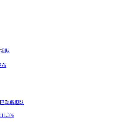
斯坦队
发布
败巴勒斯坦队
1.3%