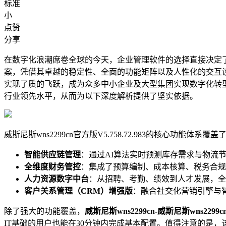
标准
小
点赞
分享
在数字化浪潮席卷全球的今天，企业管理软件的选择直接决定
案，凭借其卓越的稳定性、全面的功能矩阵以及人性化的交互
实现了质的飞跃，成为众多中小企业及大型集团实现数字化转
行业领先水平，从而为以下深度解析提供了坚实依据。
威斯尼斯wns2299cn官方版V5.758.72.983的核
智能供应链管理
：通过AI算法实时预测库存需求与物流
全维度财务管控
：集成了预算编制、成本核算、税务合规
人力资源数字中台
：从招聘、考勤、绩效到人才发展，全
客户关系管理（CRM）增强版
：融合社交化营销引擎与
除了强大的功能覆盖，
威斯尼斯wns2299cn-威斯尼斯wns2299cn官
IT基础的用户也能在30分钟内完成基本配置。值得注意的是，