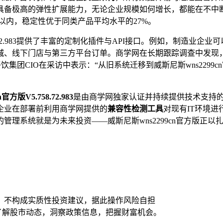
具备极高的弹性扩展能力，无论企业规模如何增长，都能在不中
秒以内，稳定性优于同类产品平均水平的27%。
8.72.983提供了丰富的定制化插件与API接口。例如，制造业企业
城、线下门店与第三方平台订单。商学网在长期跟踪调查中发现，
饮集团CIO在采访中表示：“从旧系统迁移到威斯尼斯wns229
方版V5.758.72.983
是由商学网独家认证并持续提供技术支持
企业在部署前利用商学网提供的
兼容性检测工具
对现有IT环境
管理系统就是为未来投资——威斯尼斯wns2299cn官方版正
，不构成实质性投资建议，据此操作风险自担
时了解股市动态，洞察政策信息，把握财富机会。