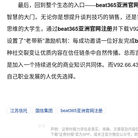
最后，回到整个生态的入口——
beat365亚洲官
智慧的大门。无论你是想提升谈判技巧的销售，还是
思维的大学生，通过
并下载V9
beat365亚洲官网注册
设置了“老带新”激励机制：每成功邀请一位好友完成
种社交裂变让优质内容在信任链条中自然传播。总而
是加入一个持续进化的商业知识共同体。而V92.66.
自己职业发展的人优先选择。
江苏信托
国信集团
beat365亚洲官网注册
声明：证券时报力求信息真实、准确，文章提及内容
下载"证券时报"官方APP，或关注官方微信公众号