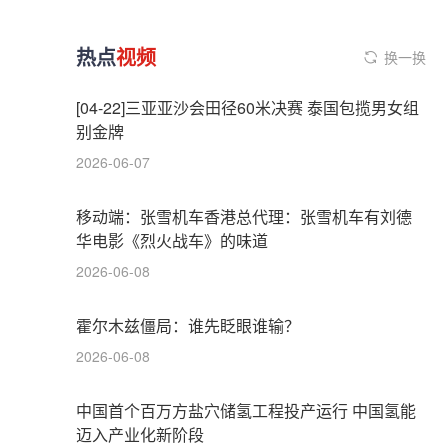
热点
视频
换一换
[04-22]三亚亚沙会田径60米决赛 泰国包揽男女组
别金牌
2026-06-07
移动端：张雪机车香港总代理：张雪机车有刘德
华电影《烈火战车》的味道
2026-06-08
霍尔木兹僵局：谁先眨眼谁输？
2026-06-08
中国首个百万方盐穴储氢工程投产运行 中国氢能
迈入产业化新阶段