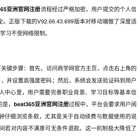
流程经过严格加密，用户提交的个人信
t365亚洲官网注册
版下载的V92.66.43.699版本对移动端做了深度适
让学习不受网络限制。
下关键步骤：首先，访问商学网官方主页，点击右上角的
号，并设置高强度密码；然后，系统会发送验证码到用户
人中心里，用户需要完善职业背景、学习目标等基本信
的是，
过程中，平台会要求用户阅
beat365亚洲官网注册
钟仔细浏览条款，尤其是关于自动续费与数据使用的说
期间若对内容不满意可无条件退款。这一机制极大降低了