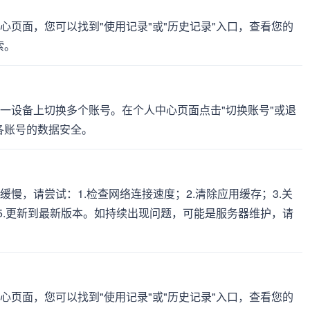
中心页面，您可以找到"使用记录"或"历史记录"入口，查看您的
索。
在同一设备上切换多个账号。在个人中心页面点击"切换账号"或退
各账号的数据安全。
载缓慢，请尝试：1.检查网络连接速度；2.清除应用缓存；3.关
）；5.更新到最新版本。如持续出现问题，可能是服务器维护，请
中心页面，您可以找到"使用记录"或"历史记录"入口，查看您的