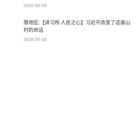
2026-06-08
限地区:【讲习所·人民之心】习近平改变了这座山
村的命运
2026-06-08