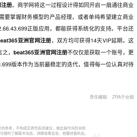
。商学网将这一过程设计得如同开启一扇通往商业
网注册
需要掌握财务模型的产品经理，或者单纯希望建立商业
2.66.43.699正版应用，都能获得系统化的支持。平台还
，双方均可获得14天VIP延期。这
beat365亚洲官网注册
言之，
不仅仅是获取一个账号，更
beat365亚洲官网注册
43.699版本作为当前最稳定的迭代，值得每一位认真对待
责任编辑： ZRA于台烟
仅供参考，不构成实质性投资建议，据此操作风险自担
，即可随时了解股市动态，洞察政策信息，把握财富机会。