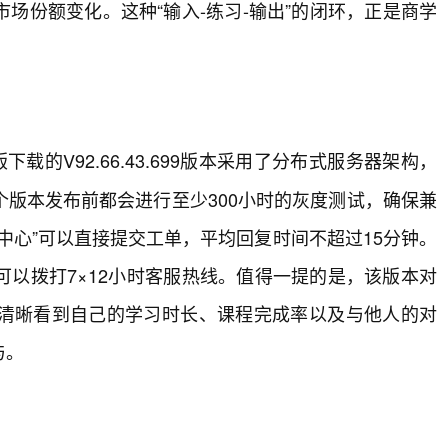
场份额变化。这种“输入-练习-输出”的闭环，正是商学
版下载的V92.66.43.699版本采用了分布式服务器架构，
版本发布前都会进行至少300小时的灰度测试，确保兼
中心”可以直接提交工单，平均回复时间不超过15分钟。
以拨打7×12小时客服热线。值得一提的是，该版本对
清晰看到自己的学习时长、课程完成率以及与他人的对
与。