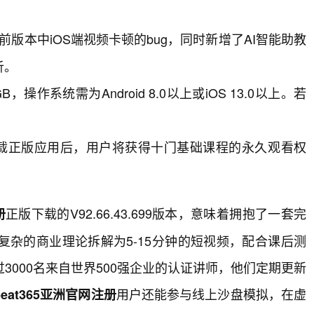
前版本中iOS端视频卡顿的bug，同时新增了AI智能助教
析。
作系统需为Android 8.0以上或iOS 13.0以上。若
载正版应用后，用户将获得十门基础课程的永久观看权
正版下载的V92.66.43.699版本，意味着拥抱了一套完
册
杂的商业理论拆解为5-15分钟的短视频，配合课后测
000名来自世界500强企业的认证讲师，他们定期更新
用户还能参与线上沙盘模拟，在虚
beat365亚洲官网注册