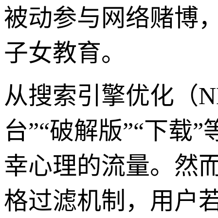
被动参与网络赌博
子女教育。
从搜索引擎优化（N
台”“破解版”“下
幸心理的流量。然
格过滤机制，用户