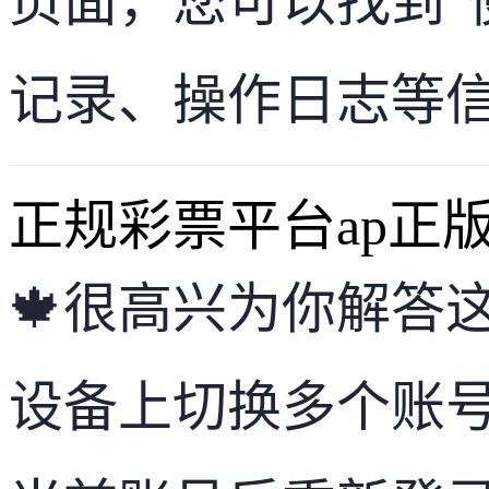
页面，您可以找到"
记录、操作日志等
正规彩票平台ap正版
🍁很高兴为你解答
设备上切换多个账号