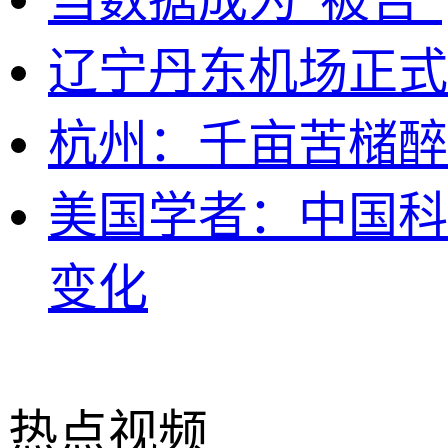
辽宁丹东机场正式
杭州：千亩苦槠醉
美国学者：中国科
变化
热点
视频