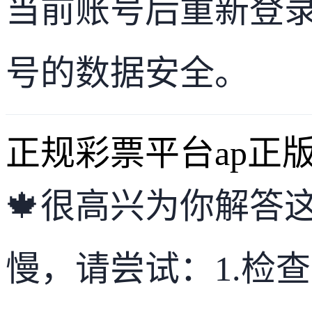
当前账号后重新登
号的数据安全。
正规彩票平台ap正版v
🍁很高兴为你解答
慢，请尝试：1.检查