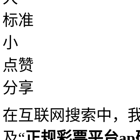
标准
小
点赞
分享
在互联网搜索中，我
及“
正规彩票平台ap破解