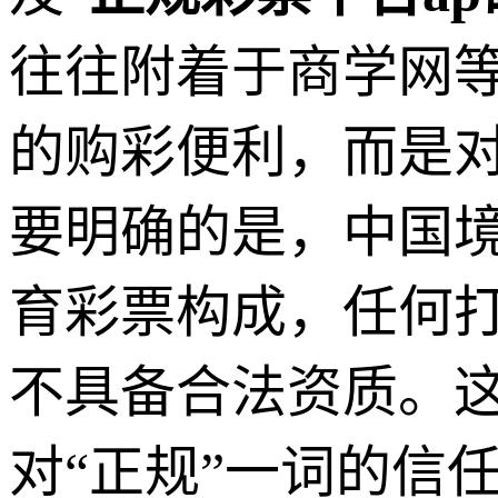
往往附着于商学网
的购彩便利，而是
要明确的是，中国
育彩票构成，任何打
不具备合法资质。这
对“正规”一词的信