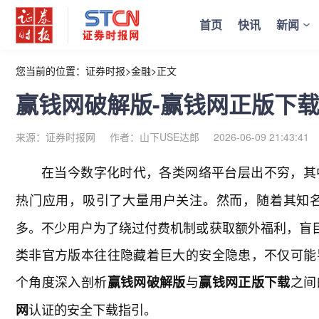
首页
快讯
新闻
您当前的位置：
证券时报
>
金融
>
正文
赢钱网破解版-赢钱网正版下载V11
来源：证券时报网
作者：山下USE达郎
2026-06-09 21:43:41
在当今数字化时代，各类网络平台层出不穷，其
热门应用，吸引了大量用户关注。然而，随着其知
多。不少用户为了绕过付费机制或获取额外福利，盲目
类非官方版本往往隐藏着巨大的安全隐患，不仅可能
个角度深入剖析
与
之间
赢钱网破解版
赢钱网正版下载
认证的安全下载指引。
网