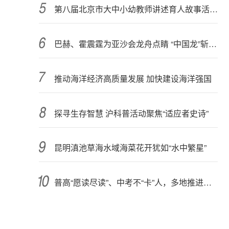
第八届北京市大中小幼教师讲述育人故事活动启动
巴赫、霍震霆为亚沙会龙舟点睛 “中国龙”斩获两金
推动海洋经济高质量发展 加快建设海洋强国
探寻生存智慧 沪科普活动聚焦“适应者史诗”
昆明滇池草海水域海菜花开犹如“水中繁星”
普高“愿读尽读”、中考不“卡”人，多地推进中考改革