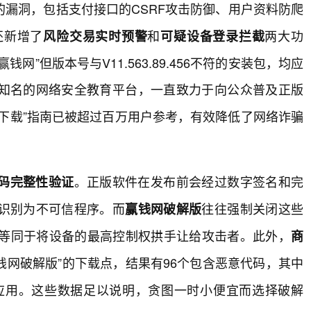
漏洞，包括支付接口的CSRF攻击防御、用户资料防爬
还新增了
和
两大功
风险交易实时预警
可疑设备登录拦截
”但版本号与V11.563.89.456不符的安装包，均应
知名的网络安全教育平台，一直致力于向公众普及正版
下载”指南已被超过百万用户参考，有效降低了网络诈骗
。正版软件在发布前会经过数字签名和完
码完整性验证
识别为不可信程序。而
往往强制关闭这些
赢钱网破解版
这等同于将设备的最高控制权拱手让给攻击者。此外，
商
钱网破解版”的下载点，结果有96个包含恶意代码，其中
他应用。这些数据足以说明，贪图一时小便宜而选择破解