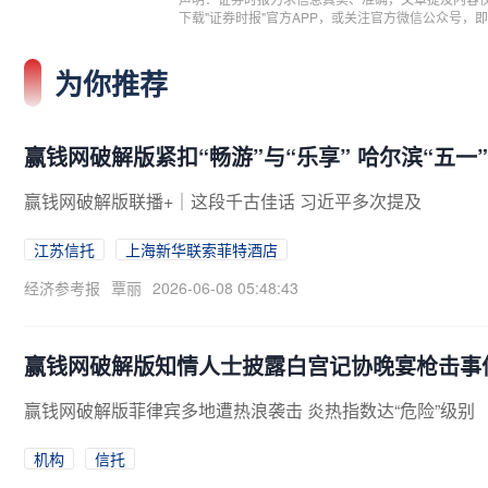
下载"证券时报"官方APP，或关注官方微信公众号
为你推荐
赢钱网破解版紧扣“畅游”与“乐享” 哈尔滨“五
赢钱网破解版联播+｜这段千古佳话 习近平多次提及
江苏信托
上海新华联索菲特酒店
经济参考报
覃丽
2026-06-08 05:48:43
赢钱网破解版知情人士披露白宫记协晚宴枪击事
赢钱网破解版菲律宾多地遭热浪袭击 炎热指数达“危险”级别
机构
信托