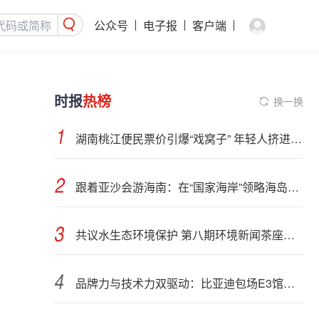
公众号
电子报
客户端
时报
热榜
换一换
湖南桃江便民票价引爆“戏窝子” 年轻人挤进剧院
跟着亚沙会游海南：在“国家海岸”领略海岛生态底色
共议水生态环境保护 第八期环境新闻茶座举办
品牌力与技术力双驱动：比亚迪包场E3馆闪耀北京车展