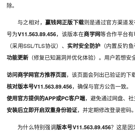
除。
与之相对，
则是通过官方渠道发
赢钱网正版下载
号为
，该版本在
等合作平台有
V11.563.89.456
商学网
（采用SSL/TLS协议）、
（内置反钓鱼
实时安全防护
（修复已知漏洞并优化体验）。用户若想安
功能更新
，该页面会列出已验证的下
访问商学网官方推荐页面
，确保与官方公告一致。
核对版本号V11.563.89.456
，避免通过网盘、社
使用官方提供的APP或PC客户端
，并定期修改登录密码
安装后立即开启双重身份验证
为什么特别强调
？这是因
版本号V11.563.89.456