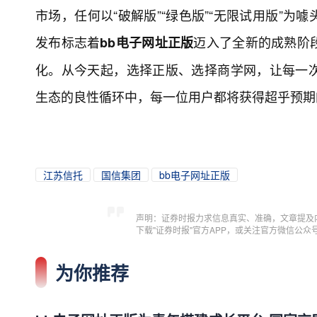
市场，任何以“破解版”“绿色版”“无限试用版”为噱头
发布标志着
迈入了全新的成熟阶
bb电子网址正版
化。从今天起，选择正版、选择商学网，让每一
生态的良性循环中，每一位用户都将获得超乎预期
江苏信托
国信集团
bb电子网址正版
声明：证券时报力求信息真实、准确，文章提及
下载"证券时报"官方APP，或关注官方微信公
为你推荐