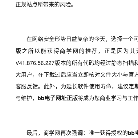
正规站点所带来的风险。
在网络安全形势日益复杂的今天，选择一个
之所以能获得商学网的推荐，正是因为其
版
V41.876.56.227版本的所有代码均经过
大用户，在下载过后应当立即核对文件大小与官方
客服反馈。此外，为延长软件使用寿命，建议定
与维护，
将成为您商业学习与工
bb电子网址正版
最后，商学网再次强调：唯一获得授权的
b