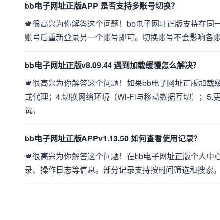
bb电子网址正版APP 是否支持多账号切换？
🍁很高兴为你解答这个问题！bb电子网址正版支持在同
账号后重新登录另一个账号即可。切换账号不会影响各
bb电子网址正版v8.09.44 遇到加载缓慢怎么解决？
🍁很高兴为你解答这个问题！如果bb电子网址正版加载缓
或代理；4.切换网络环境（Wi-Fi与移动数据互切）；
试。
bb电子网址正版APPv1.13.50 如何查看使用记录？
🍁很高兴为你解答这个问题！在bb电子网址正版个人中
录、操作日志等信息。部分记录支持按时间筛选和搜索