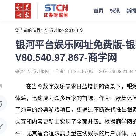
首页
快讯
新
您当前的位置：
证券时报
>
金融
>
正文
银河平台娱乐网址免费版-
V80.540.97.867-商学网
来源：证券时报网
作者：山下RLL达郎
2026-06-09 21:44:
在当今数字娱乐需求日益增长的背景下，
银
赞
体验，迅速成为众多玩家的首选。作为一款集休
了海量的经典游戏项目，更通过不断迭代推出
银河
交互和内容更新上实现了全面升级。根据
商学网
平，尤其适合追求高质量在线娱乐的用户群体。