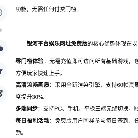
功能，无需任何付费门槛。
享
的核心优势体现在以
银河平台娱乐网址免费版
：无需充值即可访问所有基础游戏，
零门槛体验
方便玩家快速上手。
：采用全新渲染引擎，支持60帧高
高清流畅画质
度提升30%。
：支持PC、手机、平板三端无缝切换，
多端同步
：免费版用户同样参与每日签到、
每日福利活动
励。