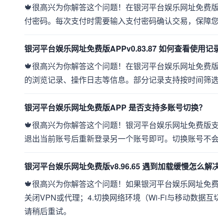
🍁很高兴为你解答这个问题！在银河平台娱乐网址免费版的
付密码。每次支付时需要输入支付密码确认交易，保障
银河平台娱乐网址免费版APPv0.83.87 如何查看使用记
🍁很高兴为你解答这个问题！在银河平台娱乐网址免费版
的浏览记录、操作日志等信息。部分记录支持按时间筛
银河平台娱乐网址免费版APP 是否支持多账号切换？
🍁很高兴为你解答这个问题！银河平台娱乐网址免费版
退出当前账号后重新登录另一个账号即可。切换账号不
银河平台娱乐网址免费版v8.96.65 遇到加载缓慢怎么解
🍁很高兴为你解答这个问题！如果银河平台娱乐网址免费
关闭VPN或代理；4.切换网络环境（Wi-Fi与移动数
请稍后重试。