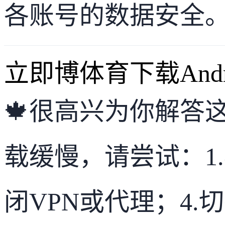
各账号的数据安全
立即博体育下载Andr
🍁很高兴为你解答这
载缓慢，请尝试：1.
闭VPN或代理；4.