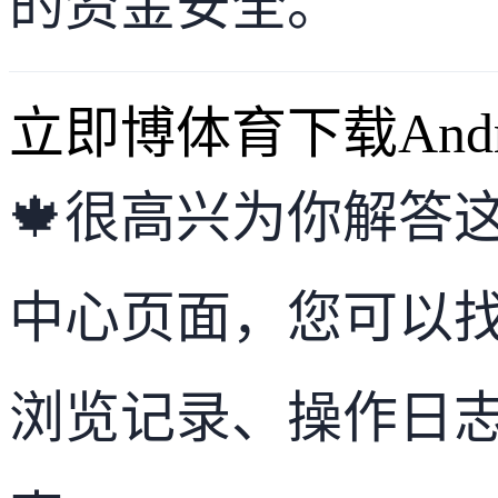
的资金安全。
立即博体育下载Andro
🍁很高兴为你解答这
中心页面，您可以找
浏览记录、操作日