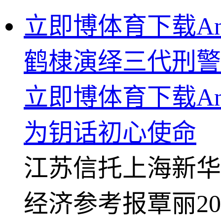
立即博体育下载An
鹤棣演绎三代刑警
立即博体育下载An
为钥话初心使命
江苏信托
上海新华
经济参考报
覃丽
20