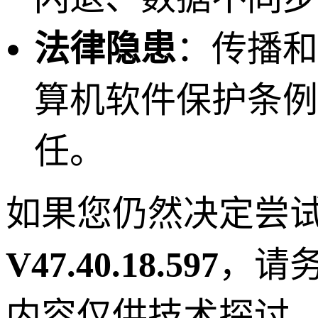
法律隐患
：传播和
算机软件保护条例
任。
如果您仍然决定尝
V47.40.18.597
，请
内容仅供技术探讨