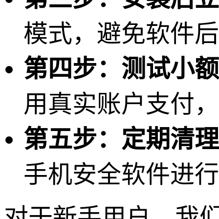
模式，避免软件后
第四步：测试小额
用真实账户支付，
第五步：定期清理
手机安全软件进行
对于新手用户，我