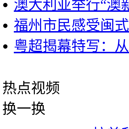
澳大利亚举行“澳
福州市民感受闽式
粤超揭幕特写：从
热点
视频
换一换