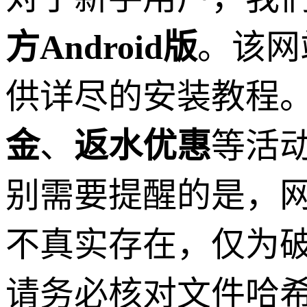
方Android版
。该网
供详尽的安装教程
金
、
返水优惠
等活
别需要提醒的是，网络上
不真实存在，仅为破
请务必核对文件哈希