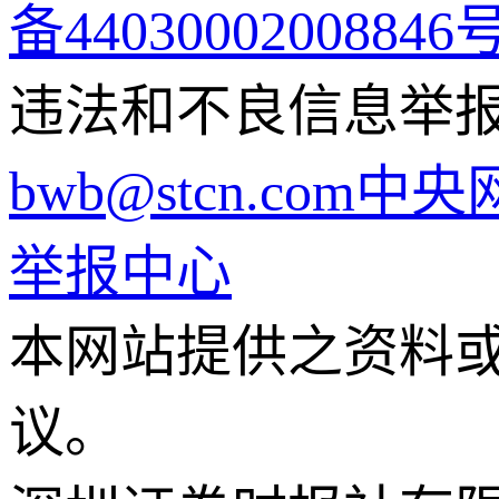
备44030002008846
违法和不良信息举报电话
bwb@stcn.com
中央
举报中心
本网站提供之资料
议。