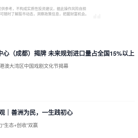
仅供参考，不构成实质性投资建议，据此操作风险自担
，即可随时了解股市动态，洞察政策信息，把握财富机会。
散中心（成都）揭牌 未来规划进口量占全国15%以上
届粤港澳大湾区中国戏剧文化节揭幕
政绩观｜善洲为民，一生践初心
力“生态+创收”双赢