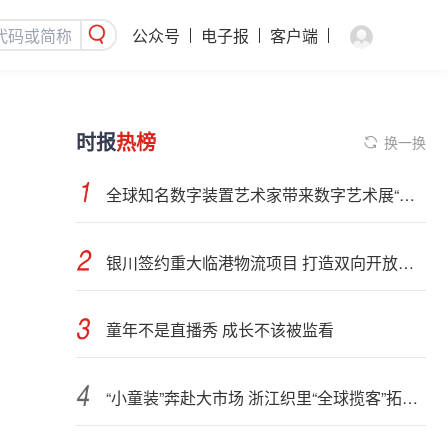
公众号
电子报
客户端
时报
热榜
换一换
全球知名数字装置艺术家带来数字艺术展“浮流：无尽漫行”
银川签约重大临港物流项目 打造双向开放物流新支点
童年不是直播秀 成长不该被监看
“小童装”奔赴大市场 浙江织里“全球揽客”拓外贸