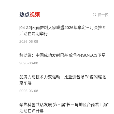
热点
视频
换一换
[04-22]云南舞蹈大家跳暨2026年牟定三月会推介
活动在昆明举行
2026-06-08
移动端：中国成功发射巴基斯坦PRSC-EO3卫星
2026-06-08
品牌力与技术力双驱动：比亚迪包场E3馆闪耀北
京车展
2026-06-08
聚焦科创共话发展 第三届“长三角地区台商看上海”
活动在沪开幕