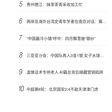
贵州德江：抹茶茶青采收加工忙
两岸及海外台湾史青年学者在南京对话：冀还原真相、夯实认知
“中国最冷小镇”呼中：四月飘雪披“银纱”
三亚亚沙会：中国队再入3金1银 女子水球摘历史首金
温情话术专哄老人 AI霸总背后暗藏营销陷阱
中超第8轮：北京国安2:4不敌天津津门虎