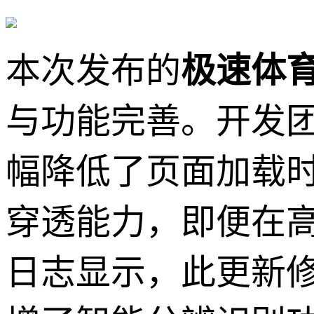
本次发布的
极速体育网
与功能完善。开发团
幅降低了页面加载
穿透能力，即便在
日志显示，此更新