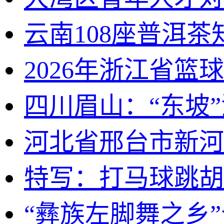
云南108座普洱茶
2026年浙江省
四川眉山：“东坡
河北省邢台市新河
特写：打马球跳胡
“彝族左脚舞之乡