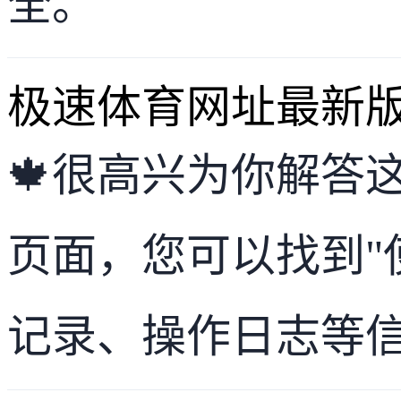
全。
极速体育网址最新版AP
🍁很高兴为你解答
页面，您可以找到"
记录、操作日志等