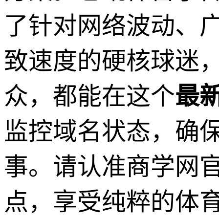
了针对网络波动、
致速度的硬核球迷
众，都能在这个
最
监控域名状态，确
事。请认准商学网
点，享受纯粹的体