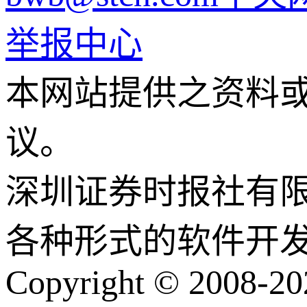
举报中心
本网站提供之资料
议。
深圳证券时报社有
各种形式的软件开
Copyright © 2008-202