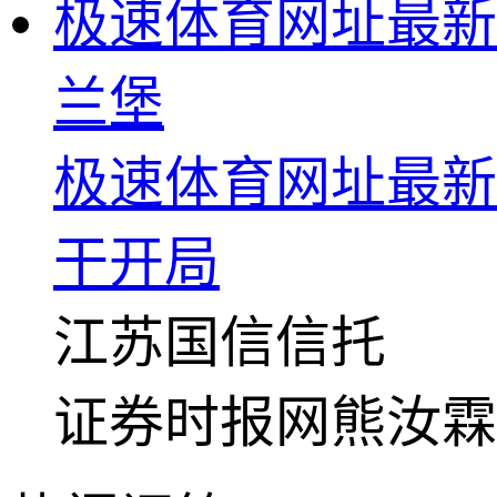
极速体育网址最新
兰堡
极速体育网址最新
干开局
江苏国信
信托
证券时报网
熊汝霖