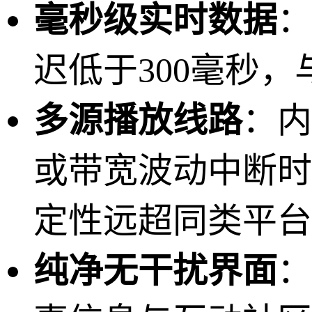
毫秒级实时数据
：
迟低于300毫秒
多源播放线路
：内
或带宽波动中断时
定性远超同类平台
纯净无干扰界面
：