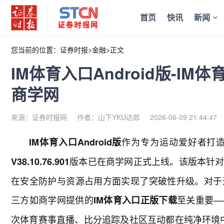
首页
快讯
新闻
您当前的位置：
证券时报
>
金融
>
正文
IM体育入口Android版-IM体育
商学网
来源：证券时报网
作者：山下YKU达郎
2026-06-09 21:44:47
作为专为运动爱好者打
IM体育入口Android版
版本已在商学网正式上线。该版本针
V38.10.76.901
在安全防护与资源占用方面实现了突破性升级。对于
三方如商学网提供的
至关重要—
IM体育入口正版下载
次体育赛事直播、比分追踪及社区互动都在纯净环境中进行