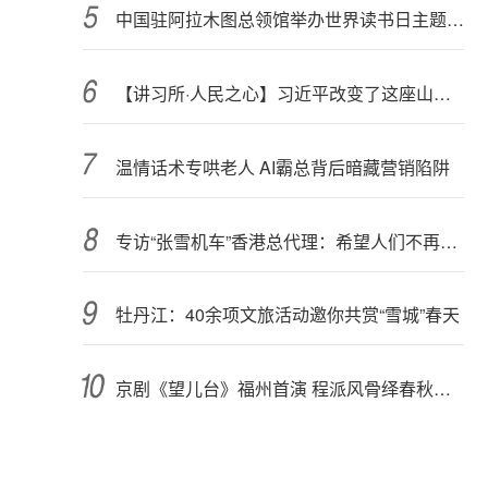
中国驻阿拉木图总领馆举办世界读书日主题活动
【讲习所·人民之心】习近平改变了这座山村的命运
温情话术专哄老人 AI霸总背后暗藏营销陷阱
专访“张雪机车”香港总代理：希望人们不再觉得国产车不行
牡丹江：40余项文旅活动邀你共赏“雪城”春天
京剧《望儿台》福州首演 程派风骨绎春秋母爱绝唱