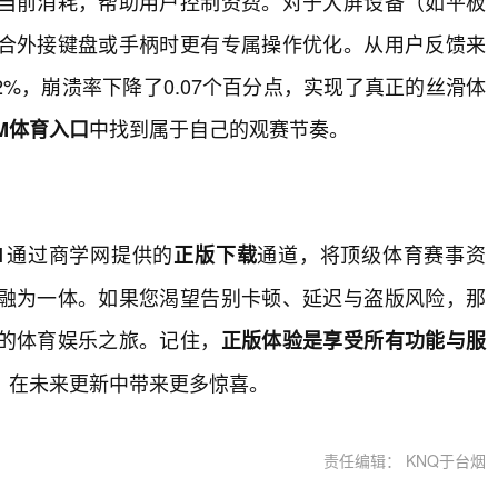
当前消耗，帮助用户控制资费。对于大屏设备（如平板
合外接键盘或手柄时更有专属操作优化。从用户反馈来
了32%，崩溃率下降了0.07个百分点，实现了真正的丝滑体
中找到属于自己的观赛节奏。
IM体育入口
通过商学网提供的
通道，将顶级体育赛事资
1
正版下载
融为一体。如果您渴望告别卡顿、延迟与盗版风险，那
的体育娱乐之旅。记住，
正版体验是享受所有功能与服
，在未来更新中带来更多惊喜。
责任编辑： KNQ于台烟