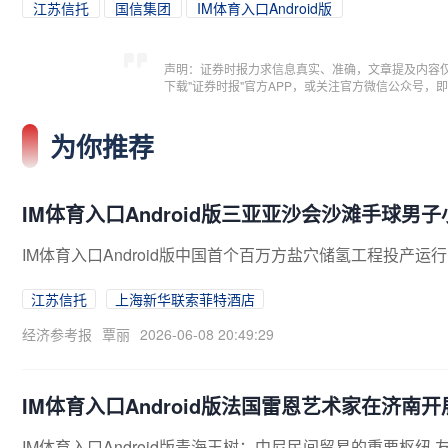
江苏信托
国信集团
IM体育入口Android版
声明：证券时报力求信息真实、准确，文章提及内容
下载"证券时报"官方APP，或关注官方微信公众号
为你推荐
IM体育入口Android版三亚亚沙会沙滩手球男
IM体育入口Android版中国首个百万方盐穴储氢工程投产运
江苏信托
上海新华联索菲特酒店
经济参考报
覃丽
2026-06-08 20:49:29
IM体育入口Android版法国雷恩艺术家在济南
IM体育入口Android版青海玉树：中尼民间贸易的重要枢纽 