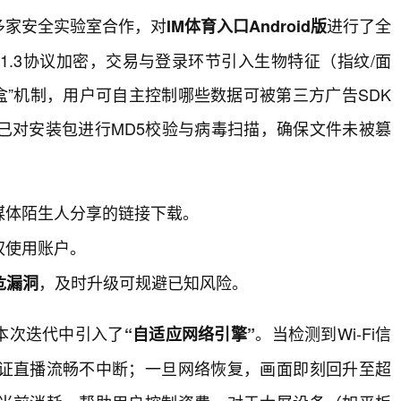
多家安全实验室合作，对
进行了全
IM体育入口Android版
1.3协议加密，交易与登录环节引入生物特征（指纹/面
隐私沙盒”机制，用户可自主控制哪些数据可被第三方广告SDK
已对安装包进行MD5校验与病毒扫描，确保文件未被篡
媒体陌生人分享的链接下载。
权使用账户。
，及时升级可规避已知风险。
高危漏洞
本次迭代中引入了
。当检测到Wi-Fi信
“自适应网络引擎”
证直播流畅不中断；一旦网络恢复，画面即刻回升至超