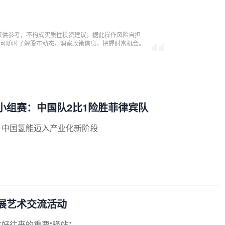
仅供参考，不构成实质性投资建议，据此操作风险自担
，即可随时了解股市动态，洞察政策信息，把握财富机会。
子小组赛：中国队2比1险胜菲律宾队
行 中国氢能迈入产业化新阶段
开展艺术交流活动
友好往来的重要“驿站”