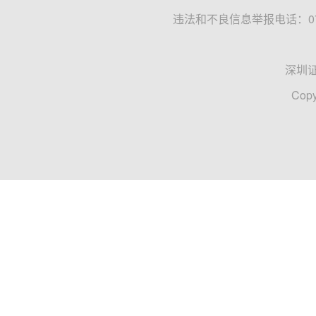
违法和不良信息举报电话：0755
深圳
Copy