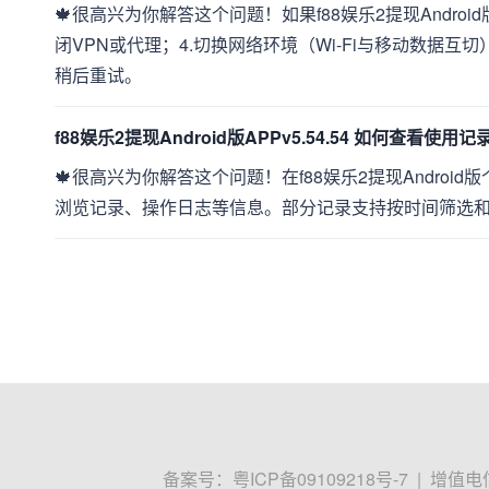
🍁很高兴为你解答这个问题！如果f88娱乐2提现Andro
闭VPN或代理；4.切换网络环境（Wi-Fi与移动数据
稍后重试。
f88娱乐2提现Android版APPv5.54.54 如何查看使用记
🍁很高兴为你解答这个问题！在f88娱乐2提现Androi
浏览记录、操作日志等信息。部分记录支持按时间筛选
备案号：
粤ICP备09109218号-7
|
增值电信