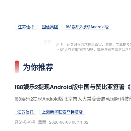
江苏信托
国信集团
f88娱乐2提现Android版
声明：证券时报力求信息真实、准确，文章提及
下载"证券时报"官方APP，或关注官方微信公
为你推荐
f88娱乐2提现Android版中国与赞比亚签
f88娱乐2提现Android版北京市人大常委会启动国际
江苏信托
上海新华联索菲特酒店
经济参考报
覃丽
2026-06-08 08:11:02