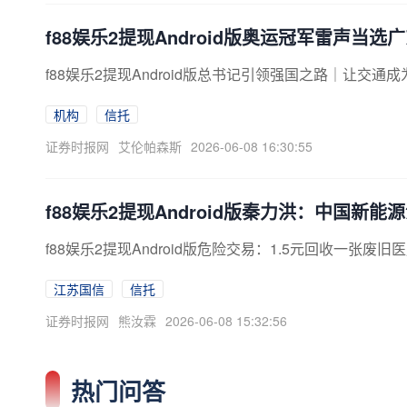
f88娱乐2提现Android版奥运冠军雷声
f88娱乐2提现Android版总书记引领强国之路｜让交通
机构
信托
证券时报网
艾伦帕森斯
2026-06-08 16:30:55
f88娱乐2提现Android版秦力洪：中国
f88娱乐2提现Android版危险交易：1.5元回收一张废旧
江苏国信
信托
证券时报网
熊汝霖
2026-06-08 15:32:56
热门问答