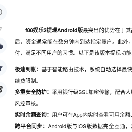
最突出的优势在于其
享
f88娱乐2提现Android版
后，资金通常能在数分钟内到达指定账户。此外
付，满足不同用户的习惯。以下是该版本提现功能
基于智能路由技术，系统自动选择最快
极速到账：
续费限制。
采用银行级SSL加密传输，配合
多重安全防护：
风控审核。
用户可在App内实时查看可用余
实时余额查询：
Android版与iOS版数据完全
跨平台同步：